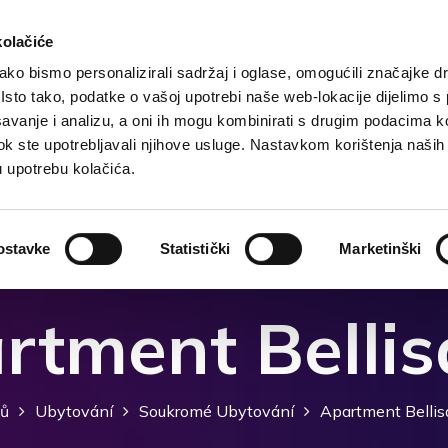
kolačiće
ko bismo personalizirali sadržaj i oglase, omogućili značajke d
. Isto tako, podatke o vašoj upotrebi naše web-lokacije dijelimo s
Domů
Destinace
Ubytování
Co dělat?
avanje i analizu, a oni ih mogu kombinirati s drugim podacima k
i dok ste upotrebljavali njihove usluge. Nastavkom korištenja naših
u upotrebu kolačića.
ostavke
Statistički
Marketinški
rtment Bellis
ů
Ubytování
Soukromé Ubytování
Apartment Bellis