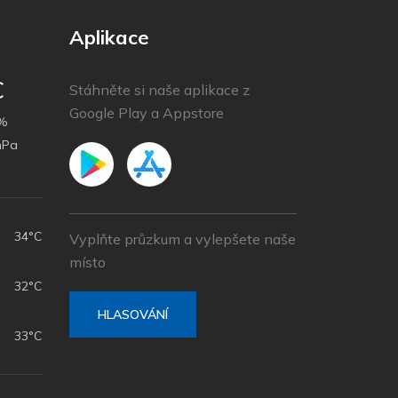
Aplikace
C
Stáhněte si naše aplikace z
Google Play a Appstore
%
hPa
h
34°C
Vyplňte průzkum a vylepšete naše
místo
32°C
HLASOVÁNÍ
33°C