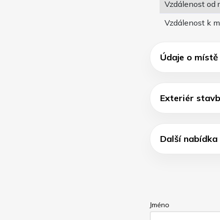
Vzdálenost od 
Vzdálenost k m
Údaje o místě
Exteriér stav
Další nabídka
Jméno