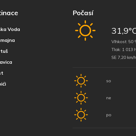
tinace
Počasí
31,9°
ka Voda
majna
Vlhkost:
50 
Tlak:
1 013 
tuš
SE 7,20 km/
avica
t
so
ići
ne
po