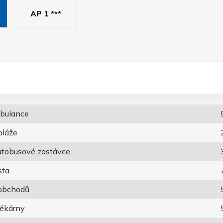
AP 1 ***
bulance
pláže
utobusové zastávce
sta
 obchodů
lékárny