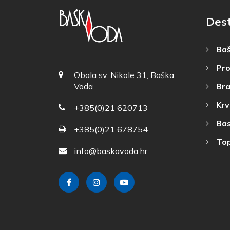
Des
Baš
Pro
Obala sv. Nikole 31, Baška
Bra
Voda
Krv
+385(0)21 620713
Bas
+385(0)21 678754
Top
info@baskavoda.hr