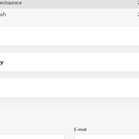
restaurace
oři
by
E-mail