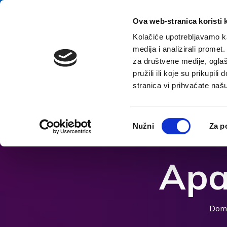
Přeskočit na obsah
E-contact
Ova web-stranica koristi 
Kolačiće upotrebljavamo ka
medija i analizirali promet
za društvene medije, oglaš
pružili ili koje su prikupil
stranica vi prihvaćate naš
Otevřít možnosti usnadnění
Odabir
Nužni
Za p
pristanka
Apa
Dom