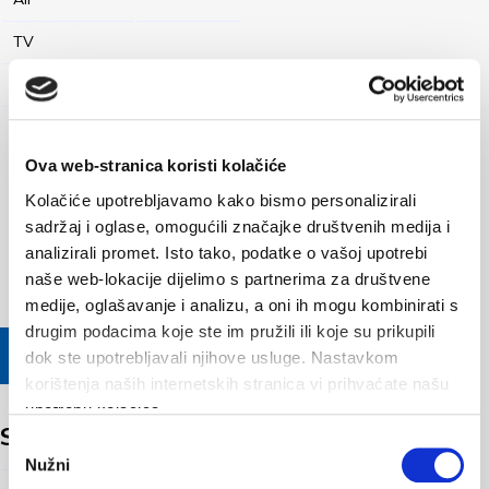
TV
Entrata singola
mini cucina
Ova web-stranica koristi kolačiće
Kolačiće upotrebljavamo kako bismo personalizirali
sadržaj i oglase, omogućili značajke društvenih medija i
analizirali promet. Isto tako, podatke o vašoj upotrebi
naše web-lokacije dijelimo s partnerima za društvene
medije, oglašavanje i analizu, a oni ih mogu kombinirati s
drugim podacima koje ste im pružili ili koje su prikupili
CALENDARIO
dok ste upotrebljavali njihove usluge. Nastavkom
korištenja naših internetskih stranica vi prihvaćate našu
upotrebu kolačića.
Soba 1
Odabir
Nužni
pristanka