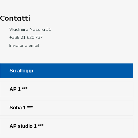
Contatti
Vladimira Nazora 31
+385 21 620 737
Invia una email
Su alloggi
AP 1 ***
Soba 1 ***
AP studio 1 ***