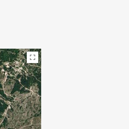
hko avtorsko zaščitene
Pogoji