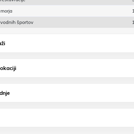
 morja
 vodnih športov
aži
okaciji
dnje