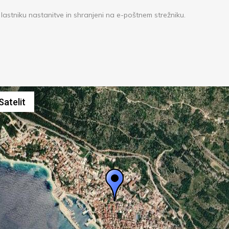
lastniku nastanitve in shranjeni na e-poštnem strežniku.
Bližnjične tipke
Slike so la
Satelit