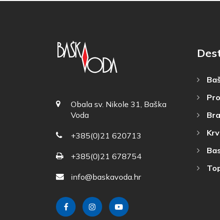
Dest
Baš
Pro
Obala sv. Nikole 31, Baška
Bra
Voda
Krv
+385(0)21 620713
Bas
+385(0)21 678754
Top
info@baskavoda.hr