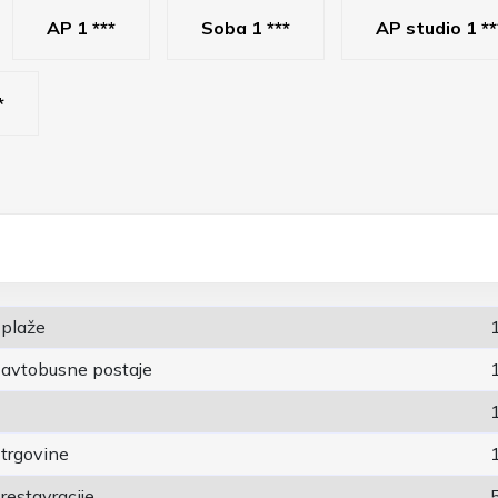
AP 1 ***
Soba 1 ***
AP studio 1 **
*
 plaže
 avtobusne postaje
 trgovine
restavracije