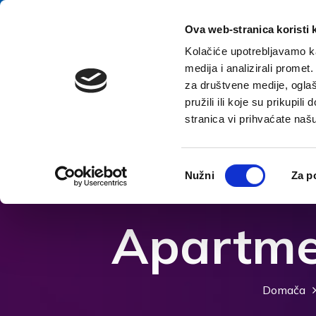
Preskoči na vsebino
E-contact
Ova web-stranica koristi 
Kolačiće upotrebljavamo ka
medija i analizirali promet
za društvene medije, oglaš
pružili ili koje su prikupil
stranica vi prihvaćate naš
Odpri možnosti dostopnosti
Odabir
Nužni
Za p
pristanka
Apartmen
Domača