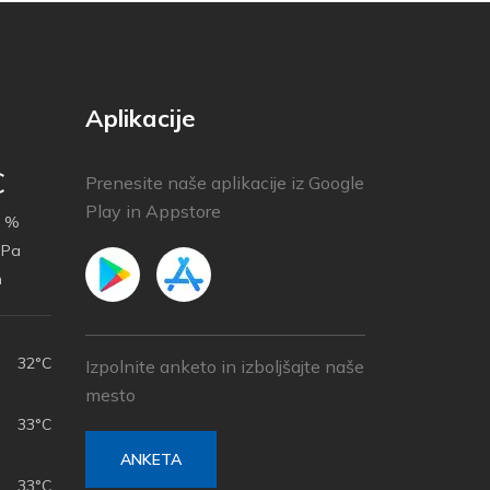
Aplikacije
C
Prenesite naše aplikacije iz Google
Play in Appstore
 %
hPa
h
32°C
Izpolnite anketo in izboljšajte naše
mesto
33°C
ANKETA
33°C