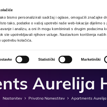
kolačiće
ko bismo personalizirali sadržaj i oglase, omogućili značajke d
. Isto tako, podatke o vašoj upotrebi naše web-lokacije dijelimo s
Domača
Destinacija
Nastanitev
Kaj storiti?
avanje i analizu, a oni ih mogu kombinirati s drugim podacima k
i dok ste upotrebljavali njihove usluge. Nastavkom korištenja naših
u upotrebu kolačića.
ostavke
Statistički
Marketinški
ts Aurelija 
Nastanitev
Privatna Namestitev
Apartments Aurelija