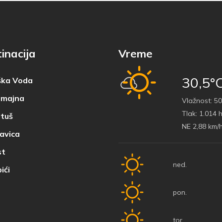
inacija
Vreme
30,5°
ka Voda
majna
Vlažnost:
50
Tlak:
1.014 
tuš
NE 2,88 km/
avica
t
ned.
ići
pon.
tor.