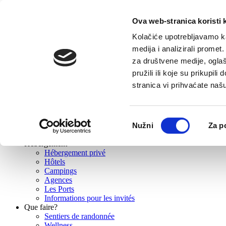
E-contact
Ova web-stranica koristi 
Kolačiće upotrebljavamo ka
medija i analizirali promet
Accueil
za društvene medije, oglaš
Destination
Baska Voda
pružili ili koje su prikupil
Promajna
stranica vi prihvaćate naš
Bratuš
Krvavica
Bast
Topići
Odabir
Nužni
Za p
Historie
pristanka
Climat
Hebergement
Hébergement privé
Hôtels
Campings
Agences
Les Ports
Informations pour les invités
Que faire?
Sentiers de randonnée
Wellness