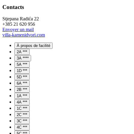
Contacts
Stjepana Radića 22
+385 21 620 956
Envoyer un mail
villa-kamenidvori.com
À propos de facilité
2A ***
3A ****
5A ***
1D ***
5D ***
6A ***
2B ***
1A ***
4A ***
1C ***
2C ***
3C ***
4C ***
5C ***