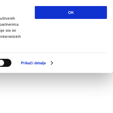
OK
ruštvenih
 partnerima
oje ste im
 internetskih
Prikaži detalje