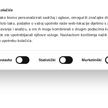
kolačiće
ko bismo personalizirali sadržaj i oglase, omogućili značajke d
. Isto tako, podatke o vašoj upotrebi naše web-lokacije dijelimo s
avanje i analizu, a oni ih mogu kombinirati s drugim podacima k
i dok ste upotrebljavali njihove usluge. Nastavkom korištenja naših
u upotrebu kolačića.
ostavke
Statistički
Marketinški