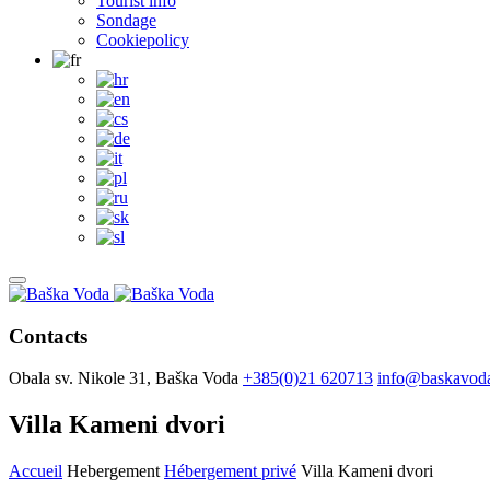
Tourist info
Sondage
Cookiepolicy
Contacts
Obala sv. Nikole 31, Baška Voda
+385(0)21 620713
info@baskavoda
Villa Kameni dvori
Accueil
Hebergement
Hébergement privé
Villa Kameni dvori