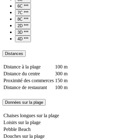
6C ***
7C ***
8C ***
2D ***
3D ***
4D ***
Distances
Distance à la plage
100 m
Distance du centre
300 m
Proximité des commerces
150 m
Distance de restaurant
100 m
Données sur la plage
Chaises longues sur la plage
Loisirs sur la plage
Pebble Beach
Douches sur la plage