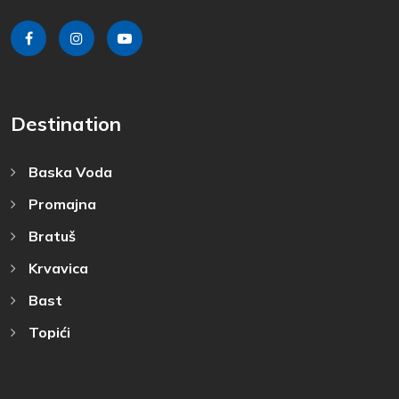
Destination
Baska Voda
Promajna
Bratuš
Krvavica
Bast
Topići