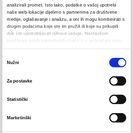
analizirali promet. Isto tako, podatke o vašoj upotrebi
naše web-lokacije dijelimo s partnerima za društvene
medije, oglašavanje i analizu, a oni ih mogu kombinirati s
drugim podacima koje ste im pružili ili koje su prikupili
Vos données seront envoyées au propriétaire de l'hébergement
dok ste upotrebljavali njihove usluge. Nastavkom
et stockées sur le serveur de messagerie.
korištenja naših internetskih stranica vi prihvaćate našu
upotrebu kolačića.
Odabir
ENVOYER
Nužni
pristanka
Raccourcis clavier
Données cartographiques
Conditions d'utilisation
Za postavke
Plan
Satellite
Statistički
Marketinški