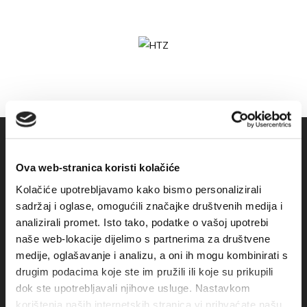
Ova web-stranica koristi kolačiće
Kolačiće upotrebljavamo kako bismo personalizirali
sadržaj i oglase, omogućili značajke društvenih medija i
analizirali promet. Isto tako, podatke o vašoj upotrebi
naše web-lokacije dijelimo s partnerima za društvene
medije, oglašavanje i analizu, a oni ih mogu kombinirati s
Obala sv. Nikole 31, Baška Voda
drugim podacima koje ste im pružili ili koje su prikupili
dok ste upotrebljavali njihove usluge. Nastavkom
+385(0)21 620713
korištenja naših internetskih stranica vi prihvaćate našu