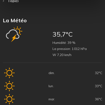
Topići
La Météo
35,7°C
Humidité:
39 %
La pression:
1 012 hPa
W 7,20 km/h
dim.
32°C
lun.
33°C
mar.
36°C