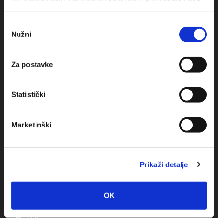
+385(0)21 678754
upotrebu kolačića.
Odabir
info@baskavoda.hr
Nužni
pristanka
Za postavke
Statistički
Destination
Marketinški
Baska Voda
Promajna
Prikaži detalje
Bratuš
Krvavica
OK
Bast