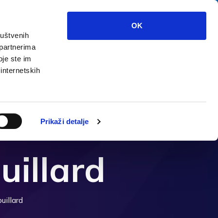
OK
ruštvenih
 partnerima
Que voir?
Multimedia
Info
oje ste im
 internetskih
Prikaži detalje
uillard
uillard