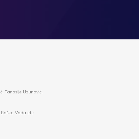
ić, Tanasije Uzunović,
de Baška Voda etc.