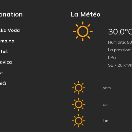
ination
La Météo
30,0°
ka Voda
majna
Humidité:
58
La pression:
tuš
hPa
avica
SE 7,20 km/
t
ići
sam.
dim.
lun.