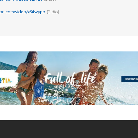
ion.com/video/x64wypo
(2.dio)