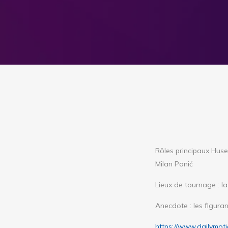
Rôles principaux
Husei
Milan Panić
Lieux de tournage : l
Anecdote : les figur
https://www.dailymot