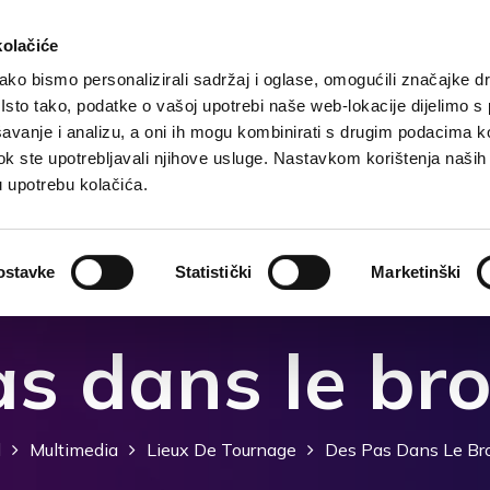
kolačiće
ko bismo personalizirali sadržaj i oglase, omogućili značajke d
. Isto tako, podatke o vašoj upotrebi naše web-lokacije dijelimo s
ccueil
Destination
Hebergement
Que faire?
avanje i analizu, a oni ih mogu kombinirati s drugim podacima k
i dok ste upotrebljavali njihove usluge. Nastavkom korištenja naših
u upotrebu kolačića.
ostavke
Statistički
Marketinški
s dans le bro
l
Multimedia
Lieux De Tournage
Des Pas Dans Le Bro