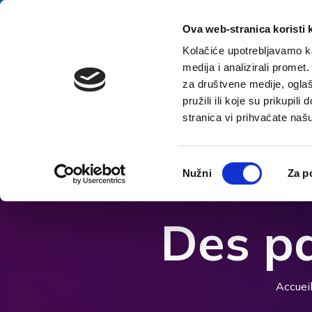
Aller au contenu
E-contact
Ova web-stranica koristi 
Kolačiće upotrebljavamo ka
medija i analizirali promet
A
za društvene medije, oglaš
pružili ili koje su prikupil
stranica vi prihvaćate naš
Ouvrir les options d'accessibilité
Odabir
Nužni
Za p
pristanka
Des pa
Accuei