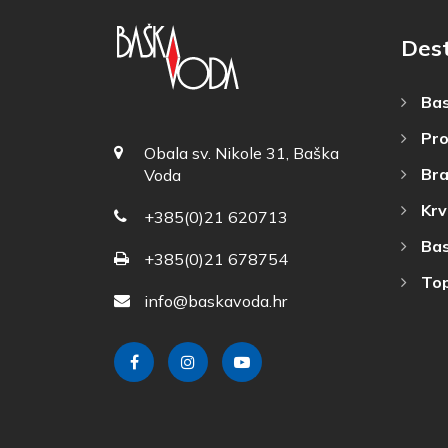
Dest
Bas
Pro
Obala sv. Nikole 31, Baška
Bra
Voda
Krv
+385(0)21 620713
Bas
+385(0)21 678754
Top
info@baskavoda.hr