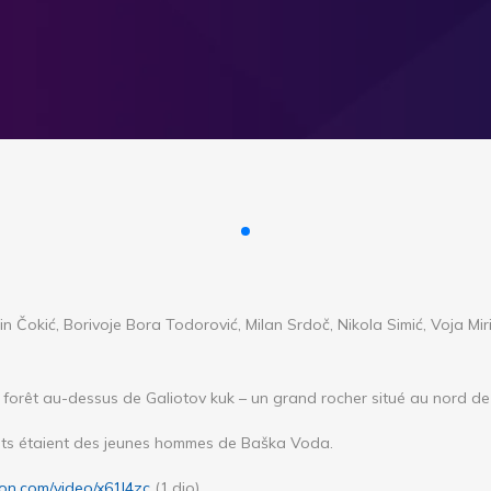
n Čokić, Borivoje Bora Todorović, Milan Srdoč, Nikola Simić, Voja Mir
a forêt au-dessus de Galiotov kuk – un grand rocher situé au nord 
ants étaient des jeunes hommes de Baška Voda.
ion.com/video/x61l4zc
(1.dio)