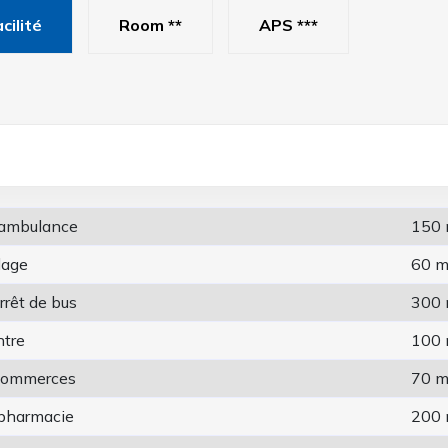
cilité
Room **
APS ***
l´ambulance
150
lage
60 
rrêt de bus
300
ntre
100
 commerces
70 
 pharmacie
200