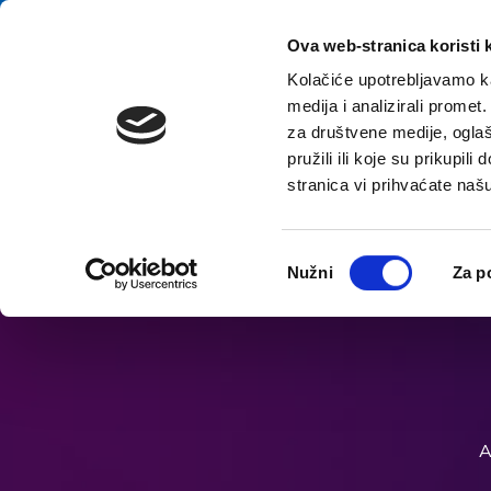
Aller au contenu
E-contact
Ova web-stranica koristi 
Kolačiće upotrebljavamo ka
medija i analizirali promet
A
za društvene medije, oglaš
pružili ili koje su prikupil
stranica vi prihvaćate naš
Ouvrir les options d'accessibilité
Odabir
Nužni
Za p
pristanka
A