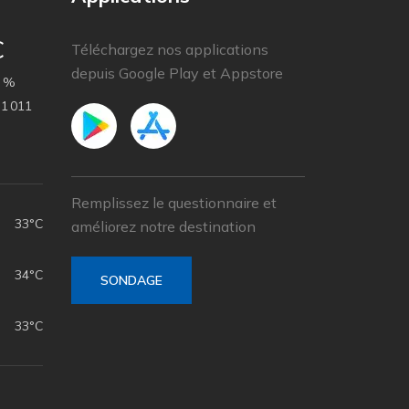
C
Téléchargez nos applications
depuis Google Play et Appstore
 %
1 011
Remplissez le questionnaire et
33°C
améliorez notre destination
34°C
SONDAGE
33°C