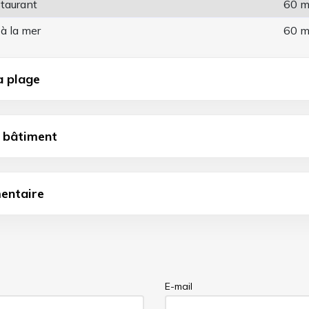
staurant
60 
à la mer
60 
a plage
u bâtiment
entaire
E-mail