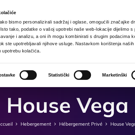
kolačiće
ko bismo personalizirali sadržaj i oglase, omogućili značajke d
. Isto tako, podatke o vašoj upotrebi naše web-lokacije dijelimo s
ccueil
Destination
Hebergement
Que faire?
avanje i analizu, a oni ih mogu kombinirati s drugim podacima k
i dok ste upotrebljavali njihove usluge. Nastavkom korištenja naših
u upotrebu kolačića.
ostavke
Statistički
Marketinški
House Vega
ccueil
Hebergement
Hébergement Privé
House Veg