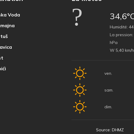
34,6°
ka Voda
majna
Humidité:
44
La pression:
tuš
hPa
avica
W 5,40 km/h
t
ići
ven.
sam.
dim.
Source: DHMZ