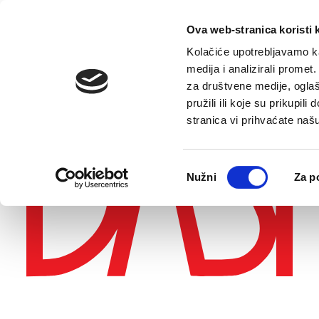
E-contact
Ova web-stranica koristi 
Kolačiće upotrebljavamo ka
medija i analizirali promet
za društvene medije, oglaš
pružili ili koje su prikupil
stranica vi prihvaćate naš
Odabir
Nužni
Za p
pristanka