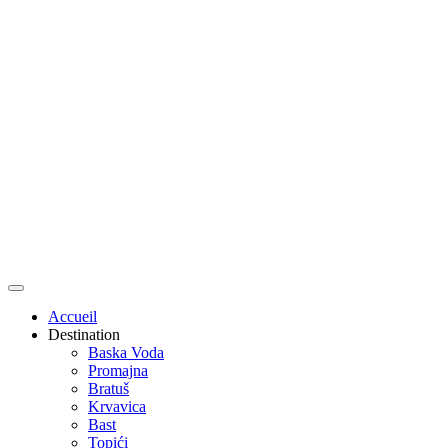
Accueil
Destination
Baska Voda
Promajna
Bratuš
Krvavica
Bast
Topići