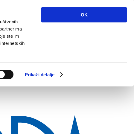
OK
ruštvenih
 partnerima
oje ste im
 internetskih
Prikaži detalje