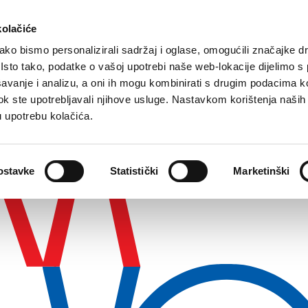
kolačiće
ko bismo personalizirali sadržaj i oglase, omogućili značajke d
. Isto tako, podatke o vašoj upotrebi naše web-lokacije dijelimo s
avanje i analizu, a oni ih mogu kombinirati s drugim podacima k
i dok ste upotrebljavali njihove usluge. Nastavkom korištenja naših
u upotrebu kolačića.
ostavke
Statistički
Marketinški