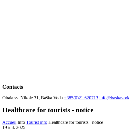
Contacts
Obala sv. Nikole 31, Baška Voda
+385(0)21 620713
info@baskavoda
Healthcare for tourists - notice
Accueil
Info
Tourist info
Healthcare for tourists - notice
19 juil. 2025