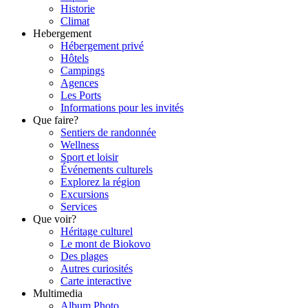
Historie
Climat
Hebergement
Hébergement privé
Hôtels
Campings
Agences
Les Ports
Informations pour les invités
Que faire?
Sentiers de randonnée
Wellness
Sport et loisir
Événements culturels
Explorez la région
Excursions
Services
Que voir?
Héritage culturel
Le mont de Biokovo
Des plages
Autres curiosités
Carte interactive
Multimedia
Album Photo