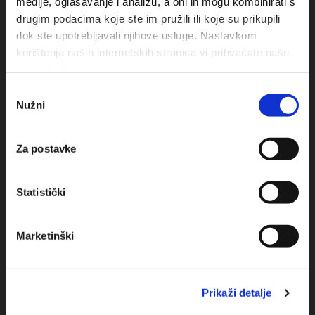
medije, oglašavanje i analizu, a oni ih mogu kombinirati s
drugim podacima koje ste im pružili ili koje su prikupili
dok ste upotrebljavali njihove usluge. Nastavkom
korištenja naših internetskih stranica vi prihvaćate našu
upotrebu kolačića.
Odabir
Nužni
pristanka
Obala sv. Nikole 31, Baška Voda
Za postavke
+385(0)21 620713
+385(0)21 678754
Statistički
info@baskavoda.hr
Marketinški
Prikaži detalje