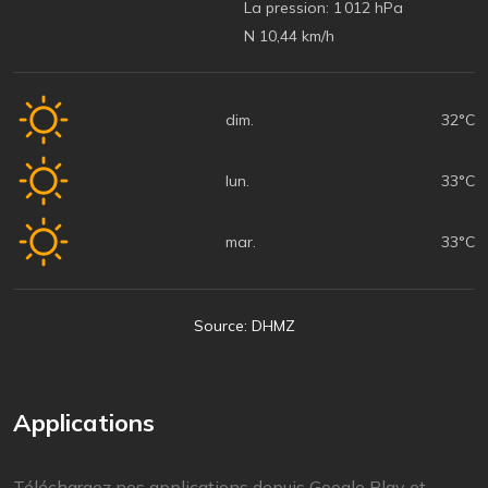
La pression:
1 012 hPa
N 10,44 km/h
dim.
32°C
lun.
33°C
mar.
33°C
Source: DHMZ
Applications
Téléchargez nos applications depuis Google Play et