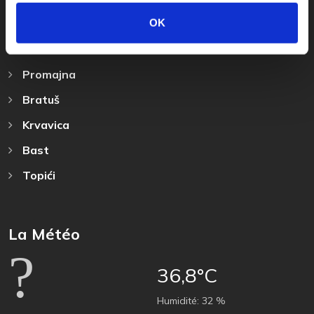
Destination
OK
Baska Voda
Promajna
Bratuš
Krvavica
Bast
Topići
La Météo
36,8°C
Humidité:
32 %