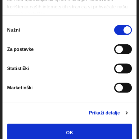
korištenja naših internetskih stranica vi prihvaćate našu
upotrebu kolačića.
Obala sv. Nikole 31, Baška Voda
Odabir
Nužni
pristanka
+385(0)21 620713
+385(0)21 678754
Za postavke
info@baskavoda.hr
Statistički
Marketinški
Destination
Prikaži detalje
Baska Voda
OK
Promajna