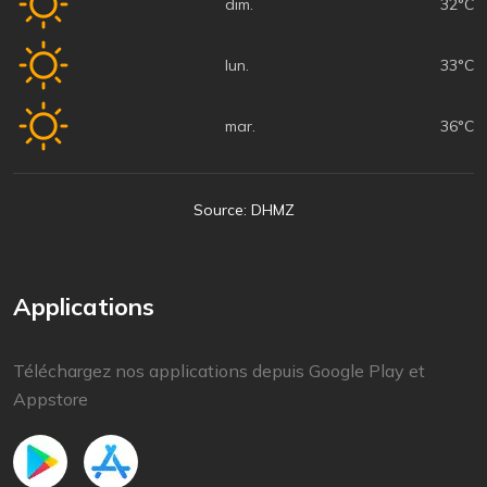
dim.
32°C
lun.
33°C
mar.
36°C
Source: DHMZ
Applications
Téléchargez nos applications depuis Google Play et
Appstore