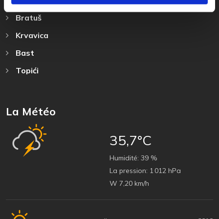
Bratuš
Krvavica
Bast
Topići
La Météo
35,7°C
Humidité:
39 %
La pression:
1 012 hPa
W 7,20 km/h