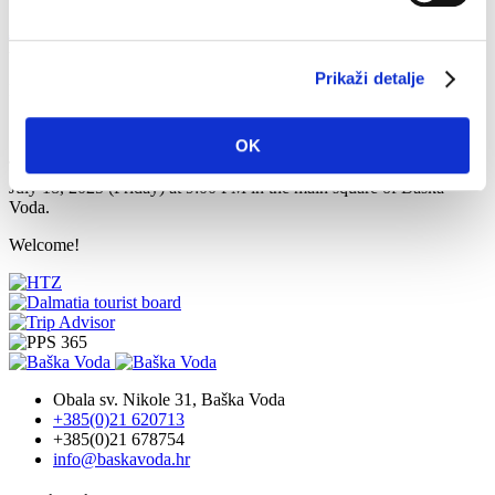
Accueil
Que faire?
Événements culturels
The concert in Baška Voda
- Ružica Čović & Band of Roses
Prikaži detalje
Précédent
Suivant
18 juil. 2025
OK
The concert by Ružica Čović & Band of Roses will take place on
July 18, 2025 (Friday) at 9:00 PM in the main square of Baška
Voda.
Welcome!
Obala sv. Nikole 31, Baška Voda
+385(0)21 620713
+385(0)21 678754
info@baskavoda.hr