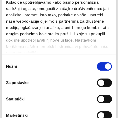
Tourist info
Kolačiće upotrebljavamo kako bismo personalizirali
Sondage
sadržaj i oglase, omogućili značajke društvenih medija i
Cookiepolicy
analizirali promet. Isto tako, podatke o vašoj upotrebi
naše web-lokacije dijelimo s partnerima za društvene
medije, oglašavanje i analizu, a oni ih mogu kombinirati s
drugim podacima koje ste im pružili ili koje su prikupili
dok ste upotrebljavali njihove usluge. Nastavkom
korištenja naših internetskih stranica vi prihvaćate našu
upotrebu kolačića.
Odabir
Nužni
pristanka
Contacts
Za postavke
Obala sv. Nikole 31, Baška Voda
+385(0)21 620713
info@baskavoda.hr
Statistički
The concert in Baška Voda - Ružica Čović
& Band of Roses
Marketinški