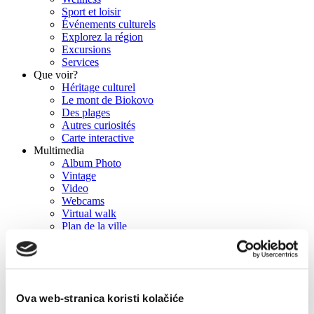
Sport et loisir
Événements culturels
Explorez la région
Excursions
Services
Que voir?
Héritage culturel
Le mont de Biokovo
Des plages
Autres curiosités
Carte interactive
Multimedia
Album Photo
Vintage
Video
Webcams
Virtual walk
Plan de la ville
Lieux de tournage
Press
Brochures
Info
Contact
Ova web-stranica koristi kolačiće
Comment nous joindre