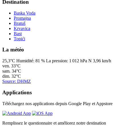
Destination
Baska Voda
Promajna
Bratuš
Krvavica
Bast
Topići
La météo
25,3°C
Humidité:
81 %
La pression:
1 012 hPa
N 3,96 km/h
ven.
33°C
sam.
34°C
dim.
32°C
Source: DHMZ
Applications
Téléchargez nos applications depuis Google Play et Appstore
Remplissez le questionnaire et améliorez notre destination