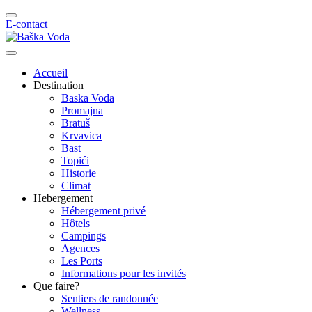
E-contact
Accueil
Destination
Baska Voda
Promajna
Bratuš
Krvavica
Bast
Topići
Historie
Climat
Hebergement
Hébergement privé
Hôtels
Campings
Agences
Les Ports
Informations pour les invités
Que faire?
Sentiers de randonnée
Wellness