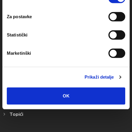
Za postavke
Statistički
Destination
Marketinški
Baska Voda
Promajna
Prikaži detalje
Bratuš
Krvavica
OK
Bast
Topići