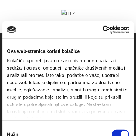
Ova web-stranica koristi kolačiće
Kolačiće upotrebljavamo kako bismo personalizirali
sadržaj i oglase, omogućili značajke društvenih medija i
analizirali promet. Isto tako, podatke o vašoj upotrebi
naše web-lokacije dijelimo s partnerima za društvene
medije, oglašavanje i analizu, a oni ih mogu kombinirati s
Obala sv. Nikole 31, Baška Voda
drugim podacima koje ste im pružili ili koje su prikupili
dok ste upotrebljavali njihove usluge. Nastavkom
+385(0)21 620713
korištenja naših internetskih stranica vi prihvaćate našu
upotrebu kolačića.
+385(0)21 678754
Odabir
Nužni
info@baskavoda.hr
pristanka