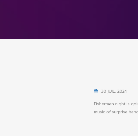
30 JUIL. 2024
Fishermen night is goi
music of surprise ben