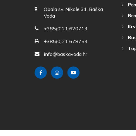
Pro
Obala sv. Nikole 31, Baška
Bra
Voda
Krv
+385(0)21 620713
Bas
+385(0)21 678754
Top
info@baskavoda.hr