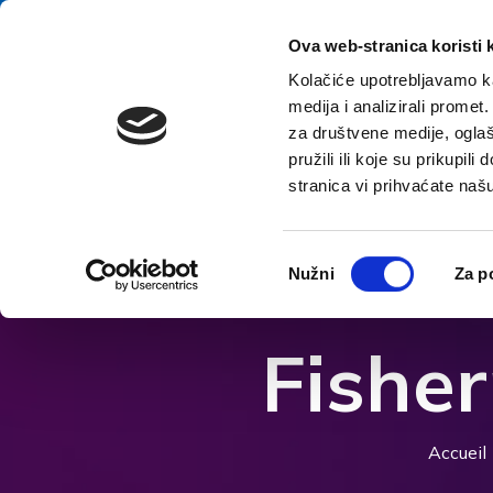
Aller au contenu
E-contact
Ova web-stranica koristi 
Kolačiće upotrebljavamo ka
medija i analizirali promet
A
za društvene medije, oglaš
pružili ili koje su prikupil
stranica vi prihvaćate naš
Ouvrir les options d'accessibilité
Odabir
Nužni
Za p
pristanka
Fisher
Accueil