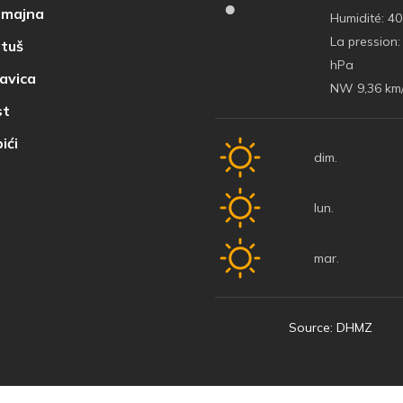
majna
Humidité:
40
La pression:
tuš
hPa
avica
NW 9,36 km
t
ići
dim.
lun.
mar.
Source: DHMZ