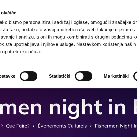
kolačiće
ko bismo personalizirali sadržaj i oglase, omogućili značajke d
. Isto tako, podatke o vašoj upotrebi naše web-lokacije dijelimo s
ccueil
Destination
Hebergement
Que faire?
avanje i analizu, a oni ih mogu kombinirati s drugim podacima k
i dok ste upotrebljavali njihove usluge. Nastavkom korištenja naših
u upotrebu kolačića.
ostavke
Statistički
Marketinški
men night in
Que Faire?
Événements Culturels
Fishermen Night In