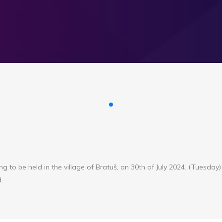
ng to be held in the village of Bratuš, on 30th of July 2024. (Tuesday)
d.