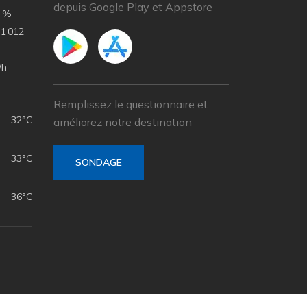
depuis Google Play et Appstore
 %
1 012
/h
Remplissez le questionnaire et
32°C
améliorez notre destination
33°C
SONDAGE
36°C