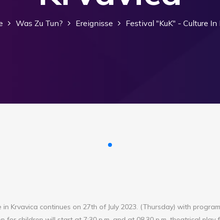
e
Was Zu Tun?
Ereignisse
Festival "KuK" - Culture In
re in Krvavica continues on 27th of July 2023. (Thursday) with program
p for children will start at 7:30 p.m. and at 08.30 p.m. theatrical play