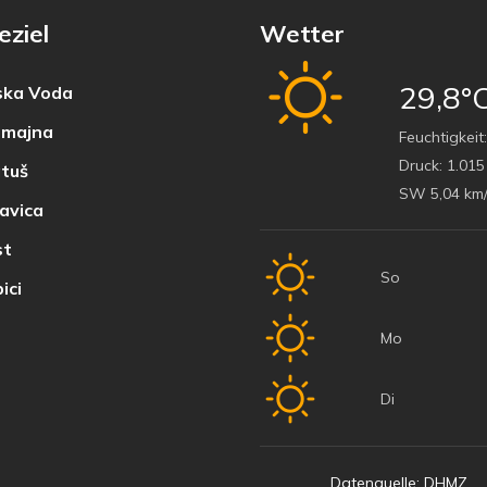
eziel
Wetter
29,8°
ka Voda
majna
Feuchtigkeit:
Druck:
1.015
tuš
SW 5,04 km
avica
t
So
ici
Mo
Di
Datenquelle: DHMZ