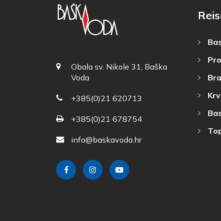
Reis
Bas
Pro
Obala sv. Nikole 31, Baška
Bra
Voda
Krv
+385(0)21 620713
Bas
+385(0)21 678754
Top
info@baskavoda.hr