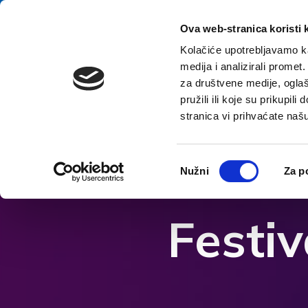
Zum Inhalt springen
E-contact
Ova web-stranica koristi 
Kolačiće upotrebljavamo ka
medija i analizirali promet
Startsei
za društvene medije, oglaš
pružili ili koje su prikupil
stranica vi prihvaćate naš
Barrierefreiheitsoptionen öffnen
Odabir
Nužni
Za p
pristanka
Festiv