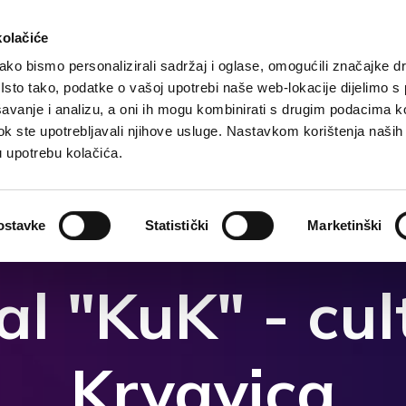
kolačiće
ko bismo personalizirali sadržaj i oglase, omogućili značajke d
. Isto tako, podatke o vašoj upotrebi naše web-lokacije dijelimo s
te
Grunddaten
Unterkunft
Was zu tun?
Was
avanje i analizu, a oni ih mogu kombinirati s drugim podacima k
i dok ste upotrebljavali njihove usluge. Nastavkom korištenja naših
u upotrebu kolačića.
ostavke
Statistički
Marketinški
al "KuK" - cul
Krvavica