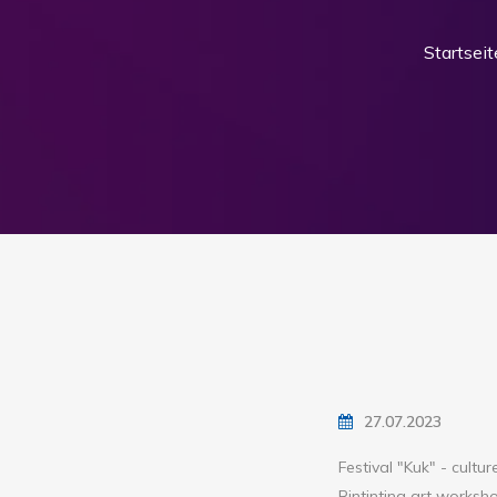
Startseit
27.07.2023
Festival "Kuk" - cultu
Rintintina art worksho