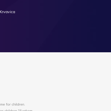
 Krvavica
me for children.
 for children "Svakom