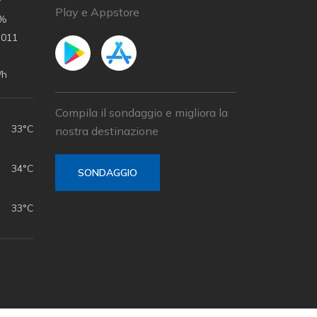
Play e Appstore
 %
.011
/h
Compila il sondaggio e migliora la
33°C
nostra destinazione
34°C
SONDAGGIO
33°C