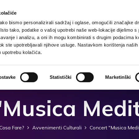
kolačiće
ko bismo personalizirali sadržaj i oglase, omogućili značajke d
. Isto tako, podatke o vašoj upotrebi naše web-lokacije dijelimo s
Home
Destinazione
Alloggi
Cosa fare?
Co
avanje i analizu, a oni ih mogu kombinirati s drugim podacima k
i dok ste upotrebljavali njihove usluge. Nastavkom korištenja naših
u upotrebu kolačića.
ostavke
Statistički
Marketinški
"Musica Medi
Cosa Fare?
Avvenimenti Culturali
Concert "Musica Medi