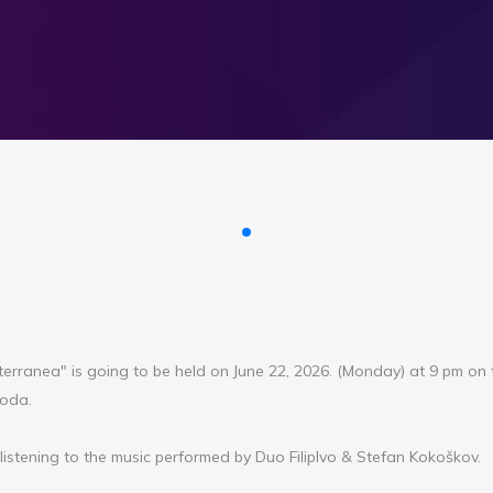
erranea" is going to be held on June 22, 2026. (Monday) at 9 pm on 
Voda.
 listening to the music performed by Duo FilipIvo & Stefan Kokoškov.