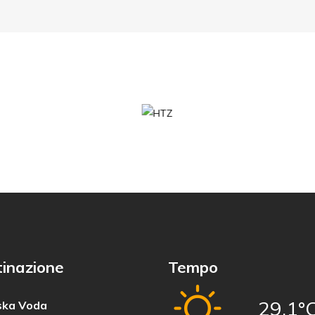
inazione
Tempo
29,1°
ka Voda