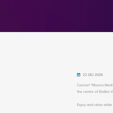
22 GIU 2026
Concert "Musica Medit
the centre of Baška 
Enjoy and relax while