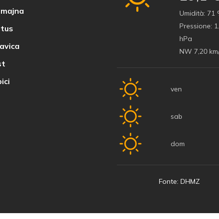
majna
Umidità:
71
Pressione:
1
tus
hPa
avica
NW 7,20 km
t
ici
ven
sab
dom
Fonte: DHMZ