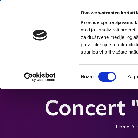
Salta al contenuto
E-contact
Ova web-stranica koristi 
Kolačiće upotrebljavamo ka
medija i analizirali promet
za društvene medije, oglaš
pružili ili koje su prikupil
stranica vi prihvaćate naš
Apri le opzioni di accessibilità
Odabir
Nužni
Za p
pristanka
Concert 
Home