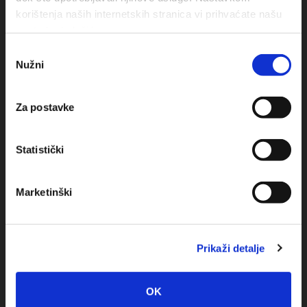
korištenja naših internetskih stranica vi prihvaćate našu
Obala sv. Nikole 31, Baška Voda
upotrebu kolačića.
Odabir
+385(0)21 620713
Nužni
pristanka
+385(0)21 678754
Za postavke
info@baskavoda.hr
Statistički
Marketinški
Destinacija
Prikaži detalje
Baška Voda
Promajna
OK
Bratuš