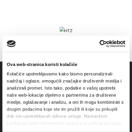
Ova web-stranica koristi kolačiće
Kolačiće upotrebljavamo kako bismo personalizirali
sadržaj i oglase, omogućili značajke društvenih medija i
analizirali promet. Isto tako, podatke o vašoj upotrebi
naše web-lokacije dijelimo s partnerima za društvene
medije, oglašavanje i analizu, a oni ih mogu kombinirati s
drugim podacima koje ste im pružili ili koje su prikupili
dok ste upotrebljavali njihove usluge. Nastavkom
korištenja naših internetskih stranica vi prihvaćate našu
Obala sv. Nikole 31, Baška Voda
upotrebu kolačića.