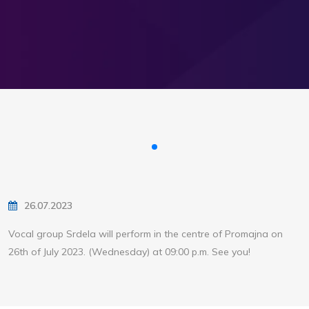
26.07.2023
Vocal group Srdela will perform in the centre of Promajna on
26th of July 2023. (Wednesday) at 09:00 p.m. See you!