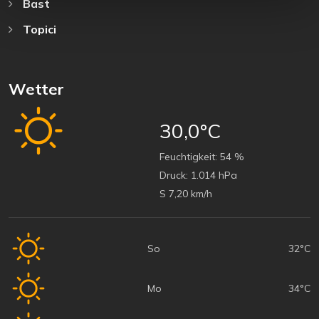
Bast
Topici
Wetter
30,0°C
Feuchtigkeit:
54 %
Druck:
1.014 hPa
S 7,20 km/h
So
32°C
Mo
34°C