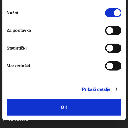
+385(0)21 620713
Odabir
Nužni
pristanka
+385(0)21 678754
info@baskavoda.hr
Za postavke
Statistički
Marketinški
Reiseziel
Baska Voda
Prikaži detalje
Promajna
OK
Bratuš
Krvavica