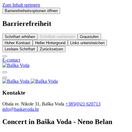
Zum Inhalt springen
Barrierefreiheitsoptionen öffnen
Barrierefreiheit
Schriftart erhöhen
Schriftart verkleinern
Graustufen
Hoher Kontrast
Heller Hintergrund
Links unterstreichen
Lesbare Schriftart
Zurücksetzen
E-contact
Kontakte
Obala sv. Nikole 31, Baška Voda
+385(0)21 620713
info@baskavoda.hr
Concert in Baška Voda - Neno Belan