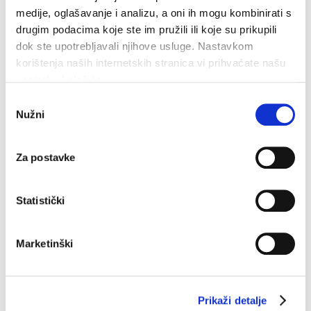
medije, oglašavanje i analizu, a oni ih mogu kombinirati s
Obala sv. Nikole 31, Baška Voda
+385(0)21 620713
drugim podacima koje ste im pružili ili koje su prikupili
+385(0)21 678754
dok ste upotrebljavali njihove usluge. Nastavkom
info@baskavoda.hr
korištenja naših internetskih stranica vi prihvaćate našu
Reiseziel
upotrebu kolačića.
Odabir
Baska Voda
Nužni
pristanka
Promajna
Bratuš
Krvavica
Bast
Za postavke
Topici
Wetter
Statistički
32,1°C
Marketinški
Feuchtigkeit:
53 %
Druck:
1.013 hPa
S 3,60 km/h
Prikaži detalje