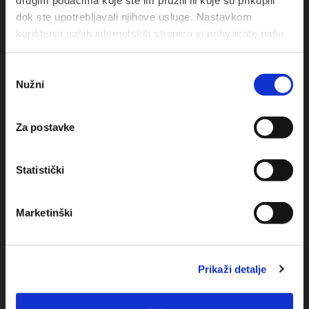
dok ste upotrebljavali njihove usluge. Nastavkom
korištenja naših internetskih stranica vi prihvaćate našu
upotrebu kolačića.
Odabir
Nužni
pristanka
Obala sv. Nikole 31, Baška Voda
+385(0)21 620713
Za postavke
+385(0)21 678754
Statistički
info@baskavoda.hr
Marketinški
Prikaži detalje
Reiseziel