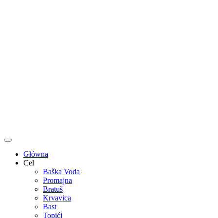
Główna
Cel
Baška Voda
Promajna
Bratuš
Krvavica
Bast
Topići