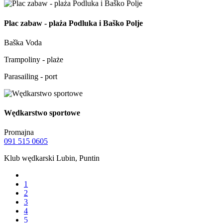
Plac zabaw - plaża Podluka i Baško Polje
Baška Voda
Trampoliny - plaże
Parasailing - port
Wędkarstwo sportowe
Promajna
091 515 0605
Klub wędkarski Lubin, Puntin
1
2
3
4
5