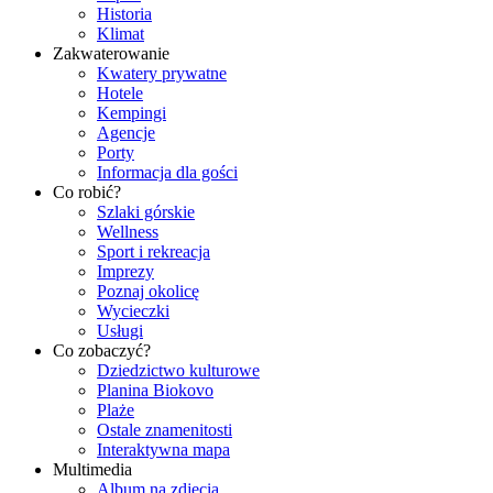
Historia
Klimat
Zakwaterowanie
Kwatery prywatne
Hotele
Kempingi
Agencje
Porty
Informacja dla gości
Co robić?
Szlaki górskie
Wellness
Sport i rekreacja
Imprezy
Poznaj okolicę
Wycieczki
Usługi
Co zobaczyć?
Dziedzictwo kulturowe
Planina Biokovo
Plaże
Ostale znamenitosti
Interaktywna mapa
Multimedia
Album na zdjęcia