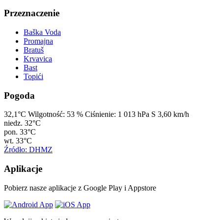
Przeznaczenie
Baška Voda
Promajna
Bratuš
Krvavica
Bast
Topići
Pogoda
32,1°C
Wilgotność:
53 %
Ciśnienie:
1 013 hPa
S 3,60 km/h
niedz.
32°C
pon.
33°C
wt.
33°C
Źródło: DHMZ
Aplikacje
Pobierz nasze aplikacje z Google Play i Appstore