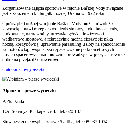
Zorganizowane zajęcia sportowe w rejonie Baškiej Vody związane
jest z założeniem klubu piłki nożnej Urania w 1922 roku.
Oprócz piłki nożnej w rejonie Baškiej Vody można również z
łatwością uprawiać żeglarstwo, tenis stołowy, judo, bocce, tenis,
nurkowanie, narty wodny, turystyka górska, łowiectwo i
wędkarstwo sportowe, a rekreacyjnie można cieszyć się piłką
nożną, koszykówką, uprawianie parasailing-u (loty na spadochronie
za motorówką), wspinaczki i spacerowanie po kilometrowych
trasach spacerowych nad morzem i prowadzące w góry, jak również
dobre na przejażdżki rowerowe.
Outdoor activity assistant
Alpinizm – piesze wycieczki
Baška Voda
T.A. Solemya, Put kapelice 43, tel. 620 187
Stowarzyszenie wspinaczkowe Sv. Ilija, tel. 098 937 1954