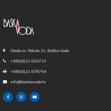
Obala sv. Nikole 31, Baška Voda
+385(0)21 620713
+385(0)21 678754
info@baskavoda.hr