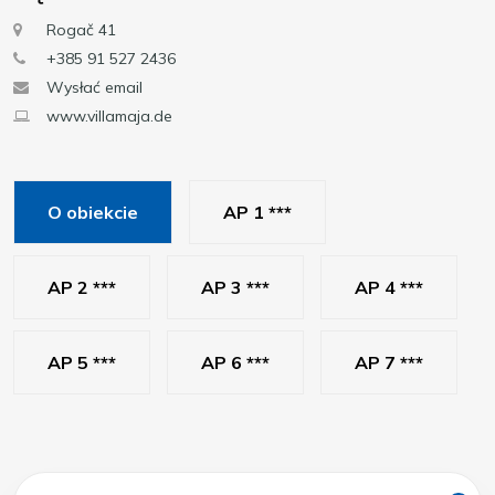
Rogač 41
+385 91 527 2436
Wysłać email
www.villamaja.de
O obiekcie
AP 1 ***
AP 2 ***
AP 3 ***
AP 4 ***
AP 5 ***
AP 6 ***
AP 7 ***