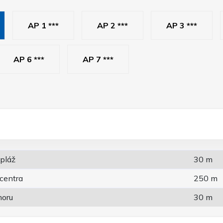
AP 1 ***
AP 2 ***
AP 3 ***
AP 6 ***
AP 7 ***
 pláž
30 m
 centra
250 m
moru
30 m