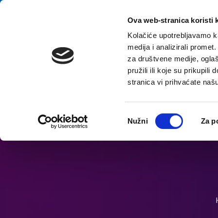
Preskočiť na obsah
E-contact
Ova web-stranica koristi 
Kolačiće upotrebljavamo ka
medija i analizirali promet
za društvene medije, oglaš
pružili ili koje su prikupil
stranica vi prihvaćate naš
Otvorte možnosti dostupnosti
Odabir
Nužni
Za p
pristanka