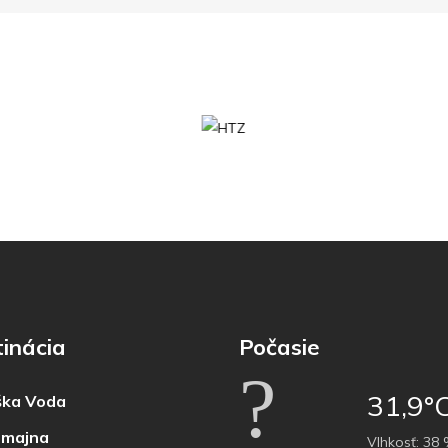
inácia
Počasie
31,9°
ka Voda
majna
Vlhkosť:
38 