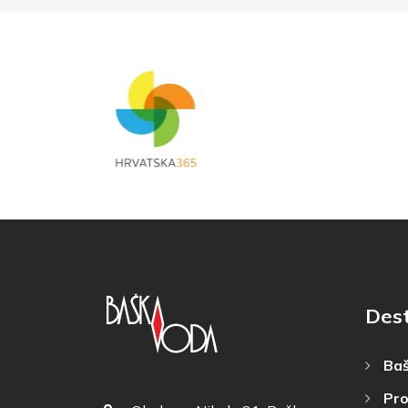
Dest
Baš
Pro