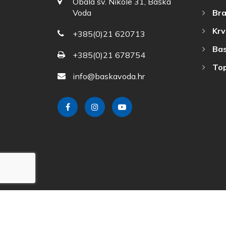
Obala sv. Nikole 31, Baška
Bra
Voda
Krv
+385(0)21 620713
Bas
+385(0)21 678754
Top
info@baskavoda.hr