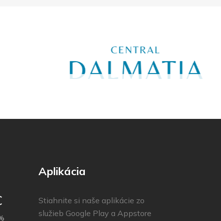
Aplikácia
C
Stiahnite si naše aplikácie zo
služieb Google Play a Appstore
%