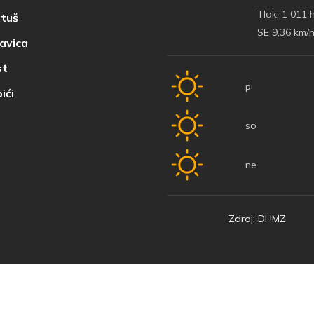
Tlak:
1 011 
tuš
SE 9,36 km/
avica
t
pi
ići
so
ne
Zdroj: DHMZ
© 2022 Baška Voda | Vyvinutý
Nove vibracije