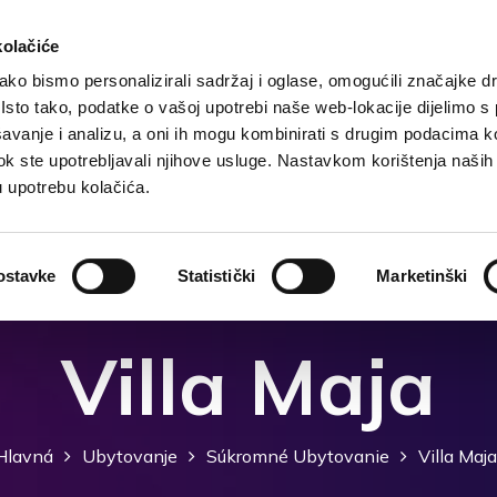
kolačiće
ko bismo personalizirali sadržaj i oglase, omogućili značajke d
. Isto tako, podatke o vašoj upotrebi naše web-lokacije dijelimo s
Hlavná
Destinácia
Ubytovanje
Čo robiť?
avanje i analizu, a oni ih mogu kombinirati s drugim podacima k
i dok ste upotrebljavali njihove usluge. Nastavkom korištenja naših
u upotrebu kolačića.
ostavke
Statistički
Marketinški
Villa Maja
Hlavná
Ubytovanje
Súkromné ​​ubytovanie
Villa Maja