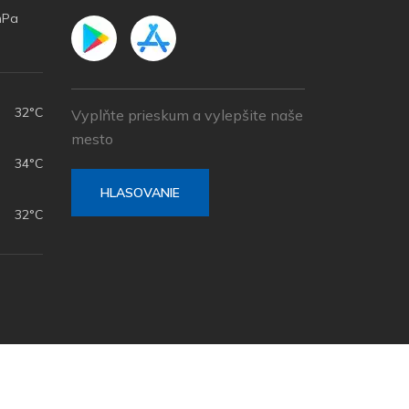
hPa
h
32°C
Vyplňte prieskum a vylepšite naše
mesto
34°C
HLASOVANIE
32°C