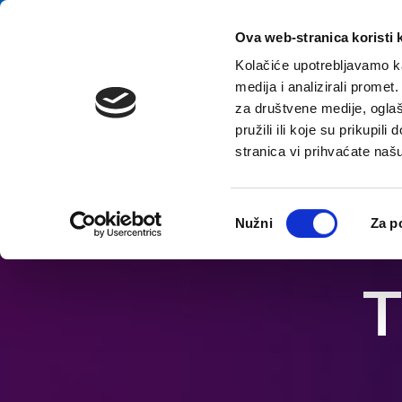
Salta al contenuto
E-contact
Ova web-stranica koristi 
Kolačiće upotrebljavamo ka
medija i analizirali promet
za društvene medije, oglaš
pružili ili koje su prikupil
stranica vi prihvaćate naš
Apri le opzioni di accessibilità
Odabir
Nužni
Za p
pristanka
T