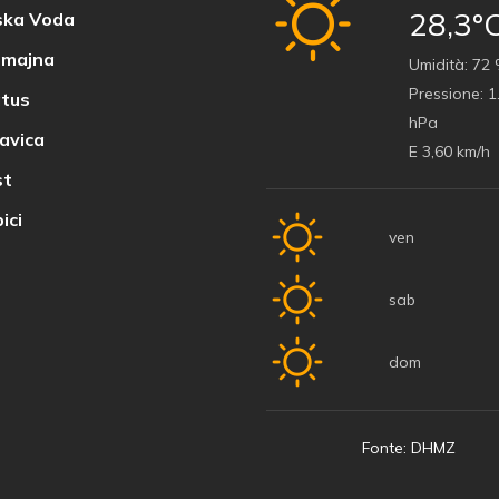
28,3°
ka Voda
majna
Umidità:
72
Pressione:
1
tus
hPa
avica
E 3,60 km/h
t
ici
ven
sab
dom
Fonte: DHMZ