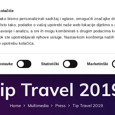
kolačiće
ko bismo personalizirali sadržaj i oglase, omogućili značajke d
. Isto tako, podatke o vašoj upotrebi naše web-lokacije dijelimo s
Home
Destinazione
Alloggi
Cosa fare?
Co
avanje i analizu, a oni ih mogu kombinirati s drugim podacima k
i dok ste upotrebljavali njihove usluge. Nastavkom korištenja naših
u upotrebu kolačića.
ostavke
Statistički
Marketinški
ip Travel 201
Home
Multimedia
Press
Tip Travel 2019.