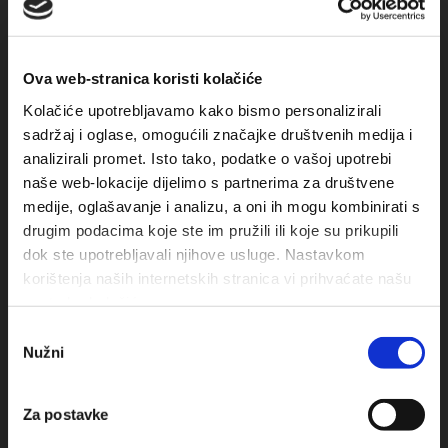
Ova web-stranica koristi kolačiće
Kolačiće upotrebljavamo kako bismo personalizirali
sadržaj i oglase, omogućili značajke društvenih medija i
analizirali promet. Isto tako, podatke o vašoj upotrebi
naše web-lokacije dijelimo s partnerima za društvene
Obala sv. Nikole 31, Baška Voda
medije, oglašavanje i analizu, a oni ih mogu kombinirati s
drugim podacima koje ste im pružili ili koje su prikupili
+385(0)21 620713
dok ste upotrebljavali njihove usluge. Nastavkom
+385(0)21 678754
korištenja naših internetskih stranica vi prihvaćate našu
upotrebu kolačića.
info@baskavoda.hr
Odabir
Nužni
pristanka
Za postavke