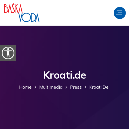
Salta al contenuto
Apri le opzioni di accessibilità
Kroati.de
Home
Multimedia
Press
Kroati.de