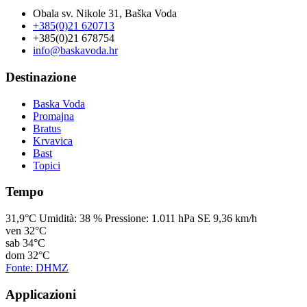
Obala sv. Nikole 31, Baška Voda
+385(0)21 620713
+385(0)21 678754
info@baskavoda.hr
Destinazione
Baska Voda
Promajna
Bratus
Krvavica
Bast
Topici
Tempo
31,9°C
Umidità:
38 %
Pressione:
1.011 hPa
SE 9,36 km/h
ven
32°C
sab
34°C
dom
32°C
Fonte: DHMZ
Applicazioni