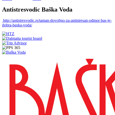
Antistresvodic Baška Voda
http://antistresvodic.rs/taman-dovoljno-za-antistresan-odmor-bas-je-
dobra-baska-voda/