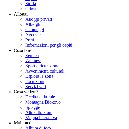
Storia
Clima
Alloggi
Alloggi privati
Alberghi
Campeggi
Agenzie
Porti
Informazioni per gli ospiti
Cosa fare?
Sentieri
Wellness
Sport e ricreazione
Avvenimenti culturali
Esplora la zona
Escursioni
Servizi vari
Cosa vedere?
Eredità culturale
Montagna Biokovo
Spiagge
Altre attrazioni
Mappa interattiva
Multimedia
Album di foto