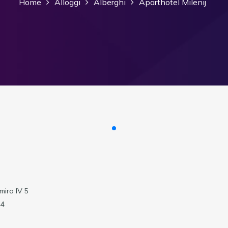
Home
Alloggi
Alberghi
Aparthotel Milenij
mira IV 5
44