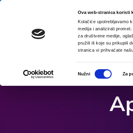
Salta al contenuto
E-contact
Ova web-stranica koristi 
Kolačiće upotrebljavamo ka
medija i analizirali promet
za društvene medije, oglaš
pružili ili koje su prikupil
stranica vi prihvaćate naš
Apri le opzioni di accessibilità
Odabir
Nužni
Za p
pristanka
Ap