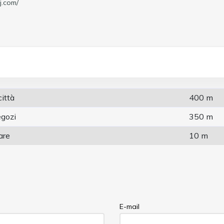
j.com/
città
400 m
egozi
350 m
are
10 m
E-mail