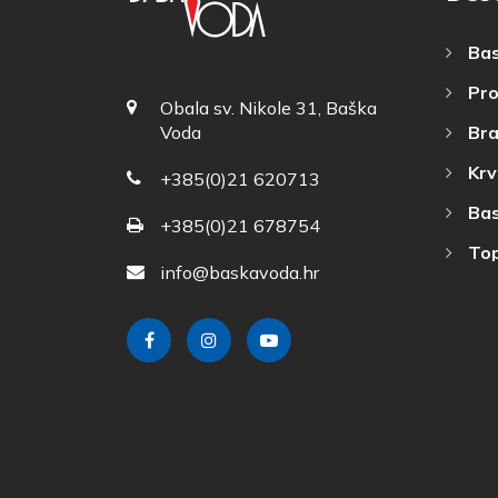
Bas
Pro
Obala sv. Nikole 31, Baška
Bra
Voda
Krv
+385(0)21 620713
Bas
+385(0)21 678754
Top
info@baskavoda.hr