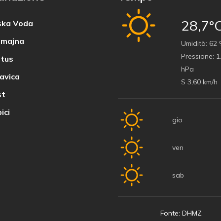
28,7°
ka Voda
majna
Umidità:
62
Pressione:
1
tus
hPa
avica
S 3,60 km/h
t
ici
gio
ven
sab
Fonte: DHMZ