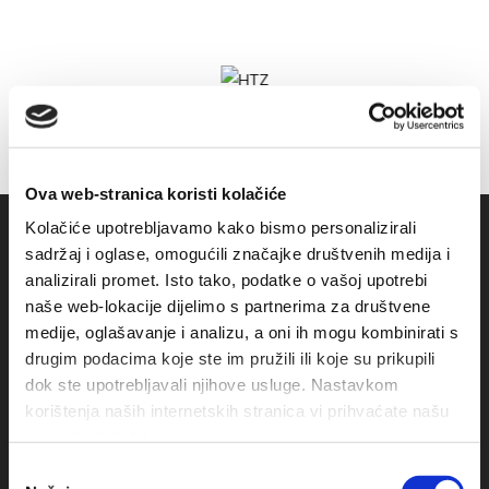
Ova web-stranica koristi kolačiće
Kolačiće upotrebljavamo kako bismo personalizirali
sadržaj i oglase, omogućili značajke društvenih medija i
analizirali promet. Isto tako, podatke o vašoj upotrebi
naše web-lokacije dijelimo s partnerima za društvene
medije, oglašavanje i analizu, a oni ih mogu kombinirati s
drugim podacima koje ste im pružili ili koje su prikupili
dok ste upotrebljavali njihove usluge. Nastavkom
korištenja naših internetskih stranica vi prihvaćate našu
Obala sv. Nikole 31, Baška Voda
upotrebu kolačića.
+385(0)21 620713
Odabir