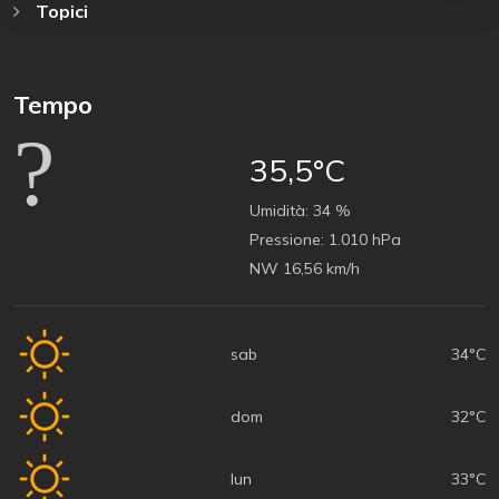
Topici
Tempo
35,5°C
Umidità:
34 %
Pressione:
1.010 hPa
NW 16,56 km/h
sab
34°C
dom
32°C
lun
33°C