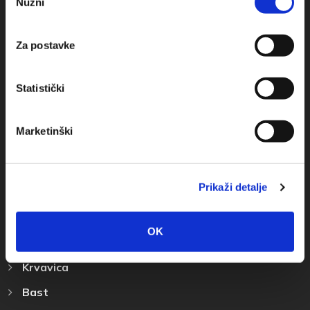
Nužni
pristanka
+385(0)21 678754
Za postavke
info@baskavoda.hr
Statistički
Marketinški
Destinazione
Prikaži detalje
Baska Voda
Promajna
OK
Bratus
Krvavica
Bast