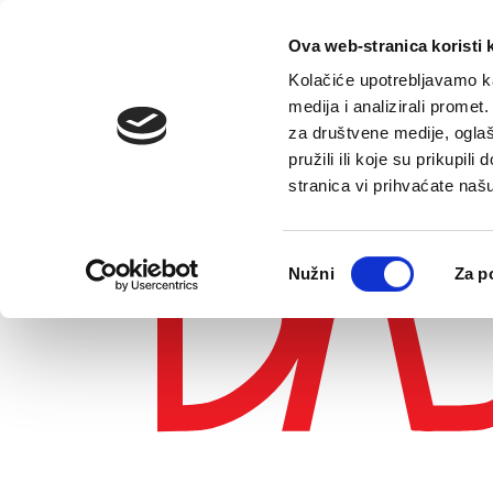
E-contact
Ova web-stranica koristi 
Kolačiće upotrebljavamo ka
medija i analizirali promet
za društvene medije, oglaš
pružili ili koje su prikupil
stranica vi prihvaćate naš
Odabir
Nužni
Za p
pristanka