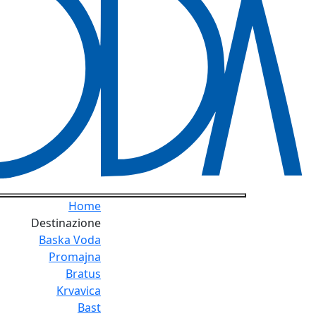
Home
Destinazione
Baska Voda
Promajna
Bratus
Krvavica
Bast