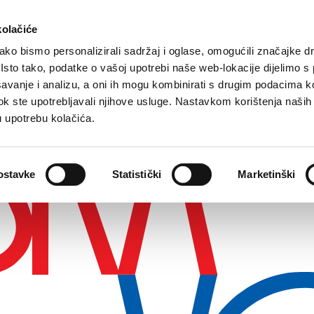
kolačiće
ko bismo personalizirali sadržaj i oglase, omogućili značajke d
. Isto tako, podatke o vašoj upotrebi naše web-lokacije dijelimo s
avanje i analizu, a oni ih mogu kombinirati s drugim podacima k
i dok ste upotrebljavali njihove usluge. Nastavkom korištenja naših
u upotrebu kolačića.
ostavke
Statistički
Marketinški