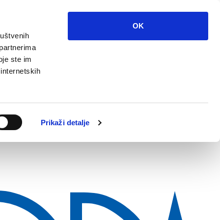
OK
ruštvenih
 partnerima
oje ste im
 internetskih
Prikaži detalje