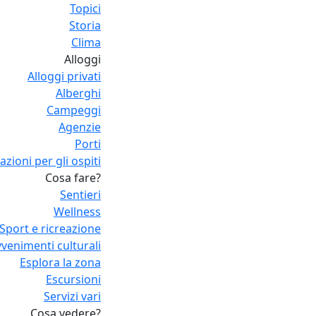
Topici
Storia
Clima
Alloggi
Alloggi privati
Alberghi
Campeggi
Agenzie
Porti
zioni per gli ospiti
Cosa fare?
Sentieri
Wellness
Sport e ricreazione
venimenti culturali
Esplora la zona
Escursioni
Servizi vari
Cosa vedere?