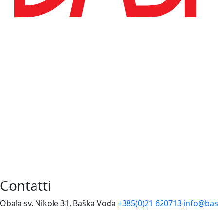
Contatti
Obala sv. Nikole 31, Baška Voda
+385(0)21 620713
info@bas