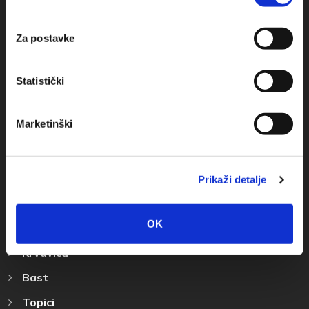
+385(0)21 678754
info@baskavoda.hr
Za postavke
Statistički
Marketinški
Destinazione
Baska Voda
Prikaži detalje
Promajna
OK
Bratus
Krvavica
Bast
Topici