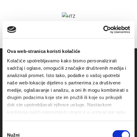
Ova web-stranica koristi kolačiće
Kolačiće upotrebljavamo kako bismo personalizirali
sadržaj i oglase, omogućili značajke društvenih medija i
analizirali promet. Isto tako, podatke o vašoj upotrebi
naše web-lokacije dijelimo s partnerima za društvene
medije, oglašavanje i analizu, a oni ih mogu kombinirati s
drugim podacima koje ste im pružili ili koje su prikupili
dok ste upotrebljavali njihove usluge. Nastavkom
korištenja naših internetskih stranica vi prihvaćate našu
Obala sv. Nikole 31, Baška Voda
upotrebu kolačića.
+385(0)21 620713
Odabir
Nužni
pristanka