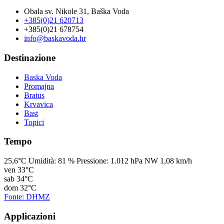
Obala sv. Nikole 31, Baška Voda
+385(0)21 620713
+385(0)21 678754
info@baskavoda.hr
Destinazione
Baska Voda
Promajna
Bratus
Krvavica
Bast
Topici
Tempo
25,6°C
Umidità:
81 %
Pressione:
1.012 hPa
NW 1,08 km/h
ven
33°C
sab
34°C
dom
32°C
Fonte: DHMZ
Applicazioni