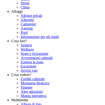
Storia
Clima
Alloggi
Alloggi privati
Alberghi
Campeggi
Agenzie
Porti
Informazioni per gli ospiti
Cosa fare?
Sentieri
Wellness
Sport e ricreazione
Avvenimenti culturali
Esplora la zona
Escursioni
Servizi vari
Cosa vedere?
Eredità culturale
Montagna Biokovo
Spiagge
Altre attrazioni
Mappa interattiva
Multimedia
Album di foto