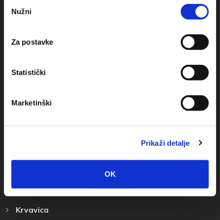
Odabir
+385(0)21 620713
Nužni
pristanka
+385(0)21 678754
Za postavke
info@baskavoda.hr
Statistički
Marketinški
Destinacija
Prikaži detalje
Baška Voda
Promajna
OK
Bratuš
Krvavica