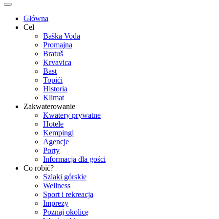
Główna
Cel
Baška Voda
Promajna
Bratuš
Krvavica
Bast
Topići
Historia
Klimat
Zakwaterowanie
Kwatery prywatne
Hotele
Kempingi
Agencje
Porty
Informacja dla gości
Co robić?
Szlaki górskie
Wellness
Sport i rekreacja
Imprezy
Poznaj okolicę