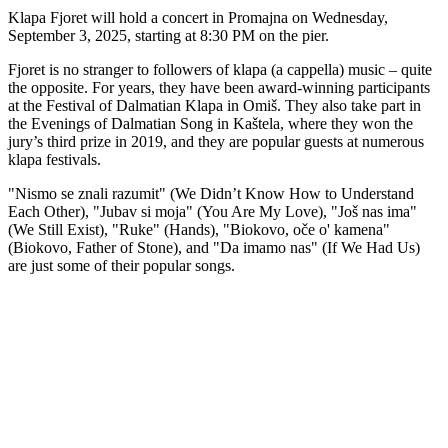
Klapa Fjoret will hold a concert in Promajna on Wednesday,
September 3, 2025, starting at 8:30 PM on the pier.
Fjoret is no stranger to followers of klapa (a cappella) music – quite
the opposite. For years, they have been award-winning participants
at the Festival of Dalmatian Klapa in Omiš. They also take part in
the Evenings of Dalmatian Song in Kaštela, where they won the
jury’s third prize in 2019, and they are popular guests at numerous
klapa festivals.
"Nismo se znali razumit" (We Didn’t Know How to Understand
Each Other), "Jubav si moja" (You Are My Love), "Još nas ima"
(We Still Exist), "Ruke" (Hands), "Biokovo, oče o' kamena"
(Biokovo, Father of Stone), and "Da imamo nas" (If We Had Us)
are just some of their popular songs.