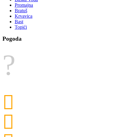
Promajna
Bratuš
Krvavica
Bast
Topići
Pogoda
26,5°C
Wilgotność:
70 %
Ciśnienie:
1 014 hPa
SE 1,08 km/h
śr.
31°C
czw.
32°C