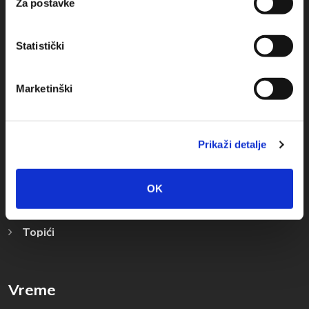
Za postavke
Statistički
Destinacija
Marketinški
Baška Voda
Promajna
Prikaži detalje
Bratuš
Krvavica
OK
Bast
Topići
Vreme