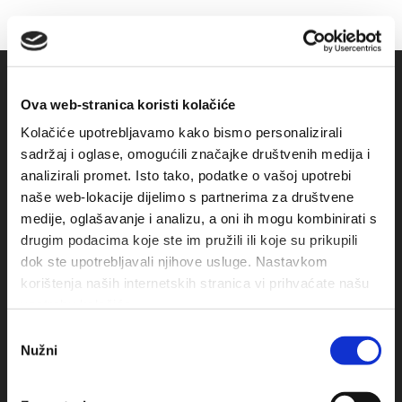
Ova web-stranica koristi kolačiće
Kolačiće upotrebljavamo kako bismo personalizirali
sadržaj i oglase, omogućili značajke društvenih medija i
analizirali promet. Isto tako, podatke o vašoj upotrebi
naše web-lokacije dijelimo s partnerima za društvene
medije, oglašavanje i analizu, a oni ih mogu kombinirati s
Obala sv. Nikole 31, Baška Voda
drugim podacima koje ste im pružili ili koje su prikupili
dok ste upotrebljavali njihove usluge. Nastavkom
+385(0)21 620713
korištenja naših internetskih stranica vi prihvaćate našu
upotrebu kolačića.
+385(0)21 678754
Odabir
Nužni
info@baskavoda.hr
pristanka