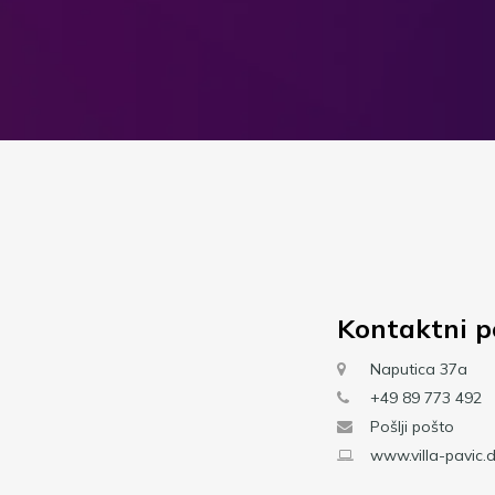
Kontaktni p
Naputica 37a
+49 89 773 492
Pošlji pošto
www.villa-pavic.