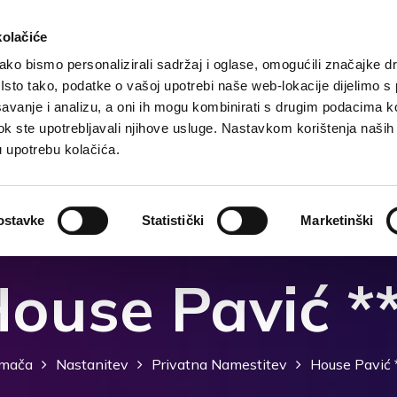
kolačiće
ko bismo personalizirali sadržaj i oglase, omogućili značajke d
. Isto tako, podatke o vašoj upotrebi naše web-lokacije dijelimo s
Domača
Destinacija
Nastanitev
Kaj storiti?
avanje i analizu, a oni ih mogu kombinirati s drugim podacima k
i dok ste upotrebljavali njihove usluge. Nastavkom korištenja naših
u upotrebu kolačića.
ostavke
Statistički
Marketinški
ouse Pavić *
mača
Nastanitev
Privatna Namestitev
House Pavić 