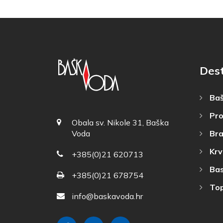
Dest
Baš
Pro
Obala sv. Nikole 31, Baška
Bra
Voda
Krv
+385(0)21 620713
Bas
+385(0)21 678754
Top
info@baskavoda.hr