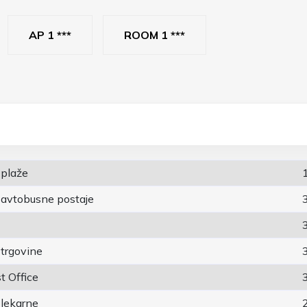
AP 1 ***
ROOM 1 ***
 plaže
 avtobusne postaje
 trgovine
t Office
 lekarne