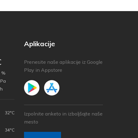
Aplikacije
C
Prenesite naše aplikacije iz Google
Play in Appstore
 %
hPa
/h
32°C
Izpolnite anketo in izboljšajte naše
mesto
34°C