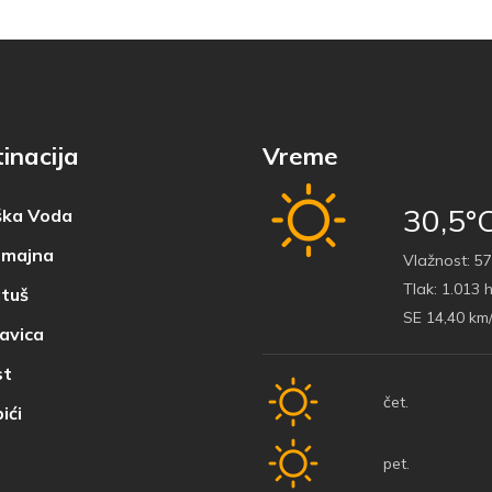
inacija
Vreme
30,5°
ka Voda
majna
Vlažnost:
57
Tlak:
1.013 
tuš
SE 14,40 km
avica
t
čet.
ići
pet.