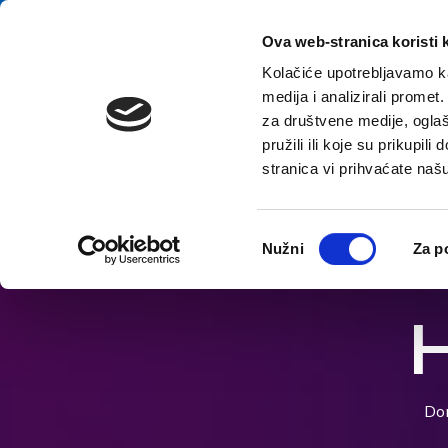
Preskoči na vsebino
E-contact
Ova web-stranica koristi 
Kolačiće upotrebljavamo ka
medija i analizirali promet
za društvene medije, oglaš
pružili ili koje su prikupil
stranica vi prihvaćate naš
Odpri možnosti dostopnosti
Odabir
Nužni
Za p
pristanka
H
Do