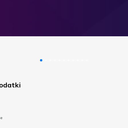
odatki
de