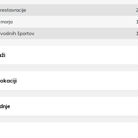
restavracije
 morja
 vodnih športov
aži
okaciji
dnje