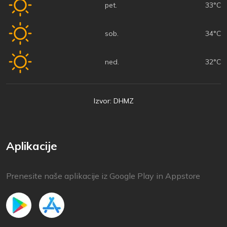
pet.
33°C
sob.
34°C
ned.
32°C
Izvor: DHMZ
Aplikacije
Prenesite naše aplikacije iz Google Play in Appstore