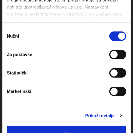
dok ste upotrebljavali njihove usluge. Nastavkom
korištenja naših internetskih stranica vi prihvaćate našu
upotrebu kolačića.
Odabir
Nužni
pristanka
Obala sv. Nikole 31, Baška Voda
Za postavke
+385(0)21 620713
Statistički
+385(0)21 678754
info@baskavoda.hr
Marketinški
Prikaži detalje