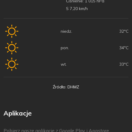
Ciśnienie:
1 015 hPa
S 7,20 km/h
niedz.
32°C
pon.
34°C
wt.
33°C
Źródło: DHMZ
Aplikacje
Pobierz nasze aplikacje z Google Play i Appstore