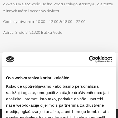
akwenu miejscowości Baška Voda i całego Adriatyku, ale także
z innych mórz i oceanów świata
Godziny otwarcia: 10:00 – 12:00 & 18:00 – 22:00
Adres: Srida 3, 21320 Baška Voda
Ova web-stranica koristi kolačiće
Kolačiće upotrebljavamo kako bismo personalizirali
sadržaj i oglase, omogućili značajke društvenih medija i
analizirali promet. Isto tako, podatke o vašoj upotrebi
naše web-lokacije dijelimo s partnerima za društvene
medije, oglašavanje i analizu, a oni ih mogu kombinirati s
drugim podacima koje ste im pružili ili koje su prikupili