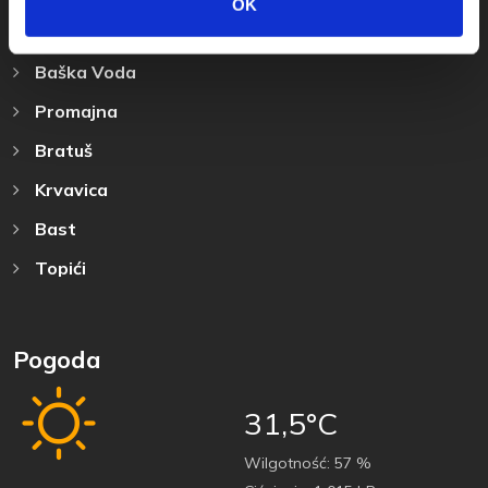
OK
Przeznaczenie
Baška Voda
Promajna
Bratuš
Krvavica
Bast
Topići
Pogoda
31,5°C
Wilgotność:
57 %