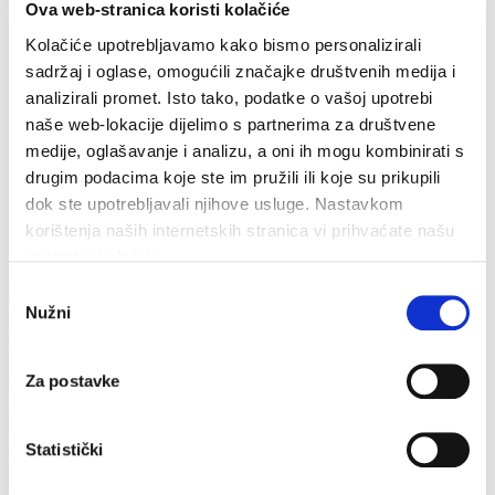
Tourist info
Ova web-stranica koristi kolačiće
Głosowanie
Cookiepolicy
Kolačiće upotrebljavamo kako bismo personalizirali
sadržaj i oglase, omogućili značajke društvenih medija i
analizirali promet. Isto tako, podatke o vašoj upotrebi
naše web-lokacije dijelimo s partnerima za društvene
medije, oglašavanje i analizu, a oni ih mogu kombinirati s
drugim podacima koje ste im pružili ili koje su prikupili
dok ste upotrebljavali njihove usluge. Nastavkom
korištenja naših internetskih stranica vi prihvaćate našu
upotrebu kolačića.
Odabir
Nužni
pristanka
Łączność
Za postavke
Obala sv. Nikole 31, Baška Voda
+385(0)21 620713
info@baskavoda.hr
Free guided tour around Baška Voda
Statistički