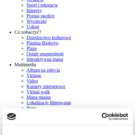
Sport i rekreacja
Imprezy
Poznaj okolicę
Wycieczki
Usługi
Co zobaczyć?
Dziedzictwo kulturowe
Planina Biokovo
Plaże
Ostale znamenitosti
Interaktywna mapa
Multimedia
Album na zdjęcia
Vintage
Video
Kamery internetowe
Virtual walk
Mapa miasta
Lokalizacje filmowania
Press
Broszury
Info
Kontakt
Jak się tu dostać