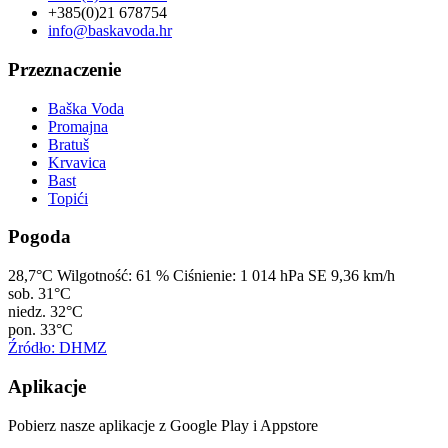
+385(0)21 678754
info@baskavoda.hr
Przeznaczenie
Baška Voda
Promajna
Bratuš
Krvavica
Bast
Topići
Pogoda
28,7°C
Wilgotność:
61 %
Ciśnienie:
1 014 hPa
SE 9,36 km/h
sob.
31°C
niedz.
32°C
pon.
33°C
Źródło: DHMZ
Aplikacje
Pobierz nasze aplikacje z Google Play i Appstore