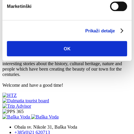
Główna
Info
Tourist info
Free guided tour around Baška Voda
Marketinški
Poprzedni
Następny
5 wrz 2023
Prikaži detalje
We invite you to join the free guided tour around Baška Voda every
Friday at 06.30 p:m. The start point is near the fountain in the centre,
in front of the tourist office. The tour is in English and duration is
about 1 hour.
OK
The tour is based on a unique story about Baška Voda; the
interesting stories about the history, cultural heritage, nature and
people which have been creating the beauty of our town for the
centuries.
Welcome and have a good time!
Obala sv. Nikole 31, Baška Voda
+385(0)21 620713