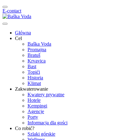
E-contact
Główna
Cel
Baška Voda
Promajna
Bratuš
Krvavica
Bast
Topići
Historia
Klimat
Zakwaterowanie
Kwatery prywatne
Hotele
Kempingi
Agencje
Porty
Informacja dla gości
Co robić?
Szlaki górskie
Wellness