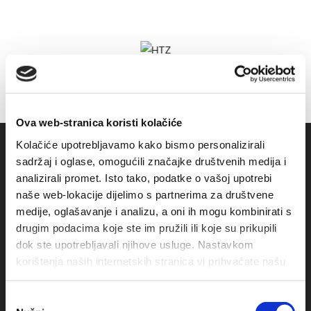
Ova web-stranica koristi kolačiće
Kolačiće upotrebljavamo kako bismo personalizirali
sadržaj i oglase, omogućili značajke društvenih medija i
analizirali promet. Isto tako, podatke o vašoj upotrebi
naše web-lokacije dijelimo s partnerima za društvene
medije, oglašavanje i analizu, a oni ih mogu kombinirati s
drugim podacima koje ste im pružili ili koje su prikupili
dok ste upotrebljavali njihove usluge. Nastavkom
korištenja naših internetskih stranica vi prihvaćate našu
Obala sv. Nikole 31, Baška Voda
upotrebu kolačića.
+385(0)21 620713
Odabir