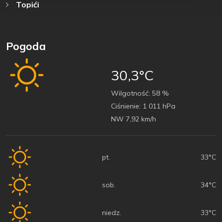
Topići
Pogoda
30,3°C
Wilgotność:
58 %
Ciśnienie:
1 011 hPa
NW 7,92 km/h
pt.
33°C
sob.
34°C
niedz.
33°C