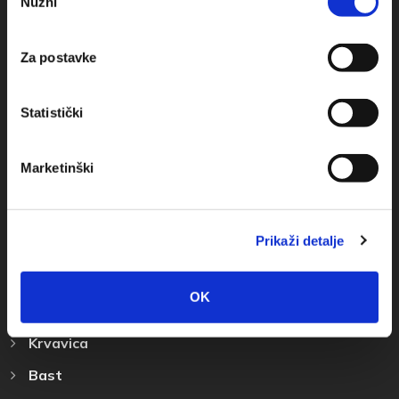
Nužni
pristanka
+385(0)21 678754
Za postavke
info@baskavoda.hr
Statistički
Marketinški
Przeznaczenie
Prikaži detalje
Baška Voda
Promajna
OK
Bratuš
Krvavica
Bast