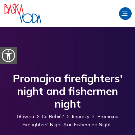
Przejdź do treści
Otwórz opcje ułatwień dostępu
Promajna firefighters'
night and fishermen
night
Główna
Co Robić?
Imprezy
Promajna
Firefighters' Night And Fishermen Night