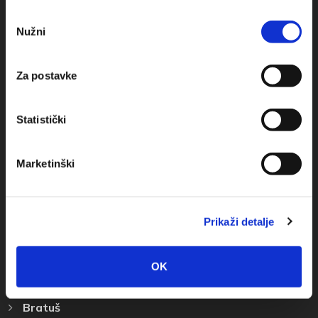
Obala sv. Nikole 31, Baška Voda
Odabir
Nužni
pristanka
+385(0)21 620713
Za postavke
+385(0)21 678754
info@baskavoda.hr
Statistički
Marketinški
Przeznaczenie
Prikaži detalje
Baška Voda
OK
Promajna
Bratuš