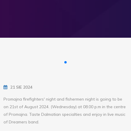
21 SIE 2024
Promajna firefighters' night and fishermen night is going to be
on 21st of August 2024. (Wednesday) at 08.00 p.m in the centre
of Promajna. Taste Dalmatian specialties and enjoy in live music
of Dreamers band.