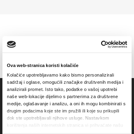
Ova web-stranica koristi kolačiće
Kolačiće upotrebljavamo kako bismo personalizirali
sadržaj i oglase, omogućili značajke društvenih medija i
analizirali promet. Isto tako, podatke o vašoj upotrebi
naše web-lokacije dijelimo s partnerima za društvene
medije, oglašavanje i analizu, a oni ih mogu kombinirati s
drugim podacima koje ste im pružili ili koje su prikupili
dok ste upotrebljavali njihove usluge. Nastavkom
korištenja naših internetskih stranica vi prihvaćate našu
upotrebu kolačića.