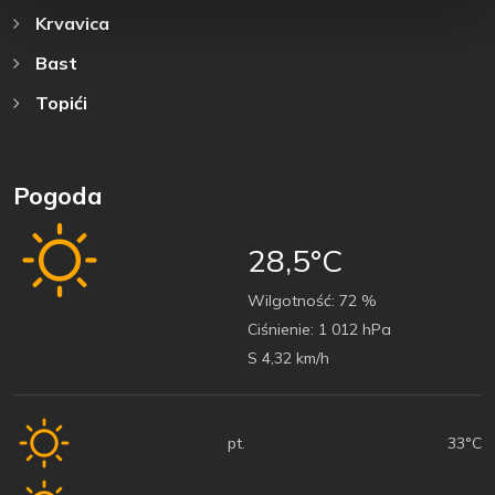
Krvavica
Bast
Topići
Pogoda
28,5°C
Wilgotność:
72 %
Ciśnienie:
1 012 hPa
S 4,32 km/h
pt.
33°C