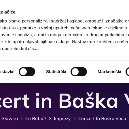
kolačiće
ko bismo personalizirali sadržaj i oglase, omogućili značajke d
. Isto tako, podatke o vašoj upotrebi naše web-lokacije dijelimo s
Główna
Cel
Zakwaterowanie
Co robić?
Co
avanje i analizu, a oni ih mogu kombinirati s drugim podacima k
i dok ste upotrebljavali njihove usluge. Nastavkom korištenja naših
u upotrebu kolačića.
ostavke
Statistički
Marketinški
ert in Baška
Główna
Co Robić?
Imprezy
Concert In Baška Voda