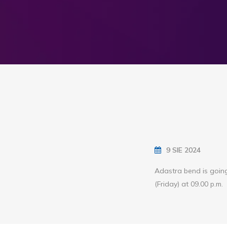
9 SIE 2024
Adastra bend is going
(Friday) at 09.00 p.m.