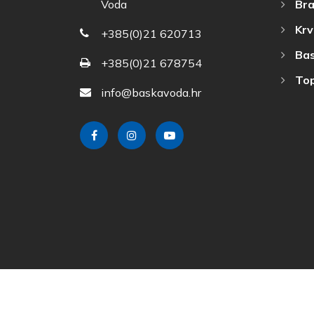
Bra
Voda
Krv
+385(0)21 620713
Bas
+385(0)21 678754
Top
info@baskavoda.hr