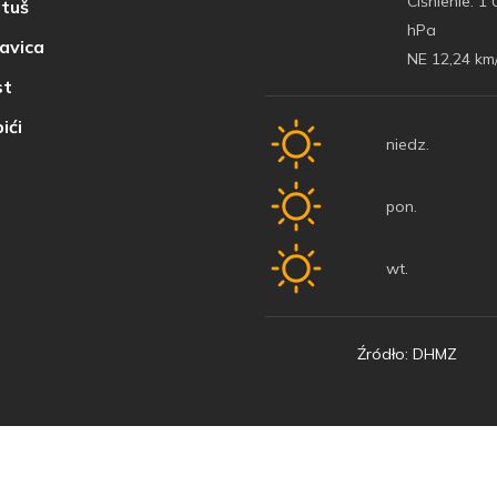
Ciśnienie:
1 
tuš
hPa
avica
NE 12,24 km
t
ići
niedz.
pon.
wt.
Źródło: DHMZ