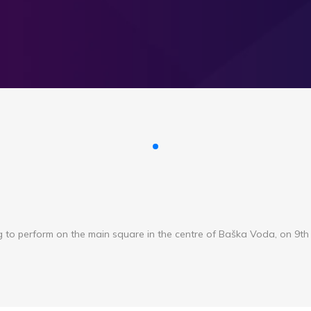
 to perform on the main square in the centre of Baška Voda, on 9th