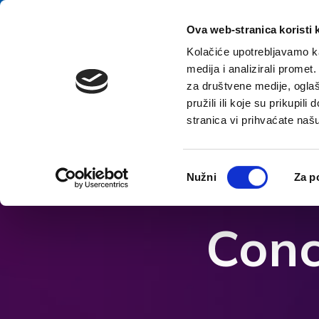
Przejdź do treści
E-contact
Ova web-stranica koristi 
Kolačiće upotrebljavamo ka
medija i analizirali promet
za društvene medije, oglaš
pružili ili koje su prikupil
stranica vi prihvaćate naš
Otwórz opcje ułatwień dostępu
Odabir
Nužni
Za p
pristanka
Conc