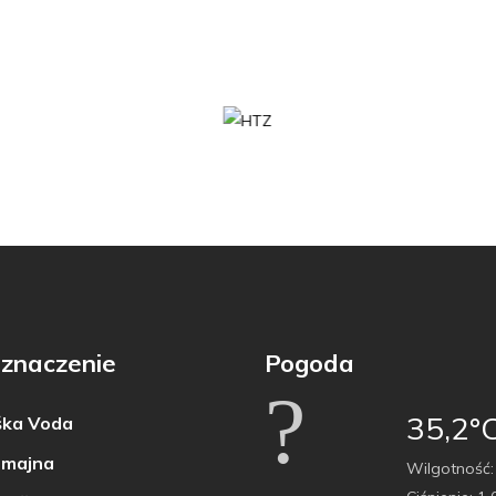
znaczenie
Pogoda
35,2°
ka Voda
majna
Wilgotność: