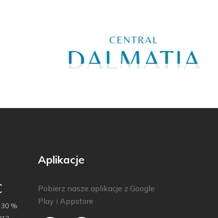
Aplikacje
C
Pobierz nasze aplikacje z Google
Play i Appstore
30 %