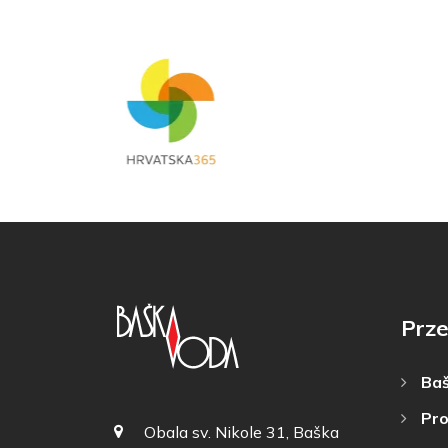
Prze
Baš
Pro
Obala sv. Nikole 31, Baška