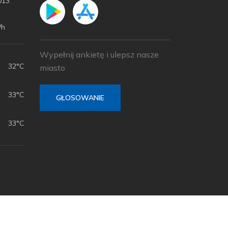
013
/h
Wypełnij ankietę i ulepsz nasze
32°C
miasto
33°C
GŁOSOWANIE
33°C