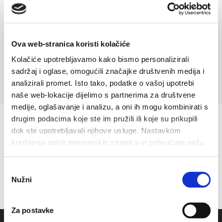
1
2
Ova web-stranica koristi kolačiće
Kolačiće upotrebljavamo kako bismo personalizirali
sadržaj i oglase, omogućili značajke društvenih medija i
analizirali promet. Isto tako, podatke o vašoj upotrebi
naše web-lokacije dijelimo s partnerima za društvene
medije, oglašavanje i analizu, a oni ih mogu kombinirati s
drugim podacima koje ste im pružili ili koje su prikupili
dok ste upotrebljavali njihove usluge. Nastavkom
korištenja naših internetskih stranica vi prihvaćate našu
upotrebu kolačića.
Odabir
Nužni
pristanka
Za postavke