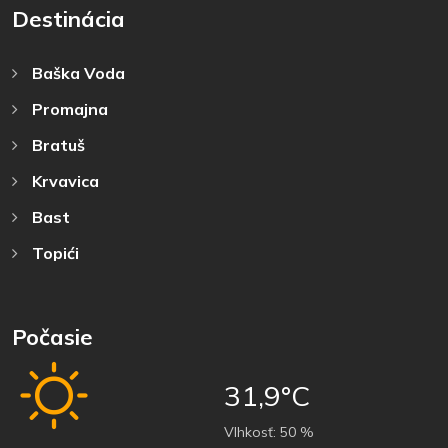
Destinácia
Baška Voda
Promajna
Bratuš
Krvavica
Bast
Topići
Počasie
31,9°C
Vlhkosť:
50 %