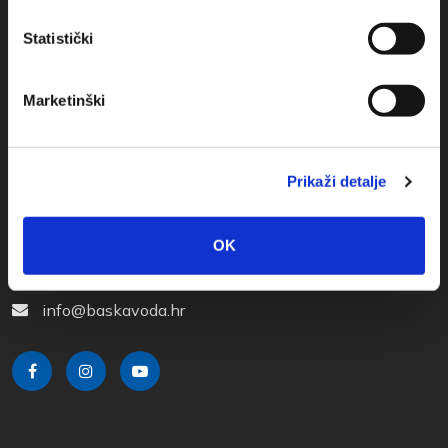
Statistički
Marketinški
Prikaži detalje
Obala sv. Nikole 31, Baška Voda
+385(0)21 620713
OK
+385(0)21 678754
info@baskavoda.hr