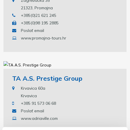
Zagrebačka 35
21323, Promajna
+385(0)21 621 245
+385(0)98 195 2885
Poslať email
www.promajna-tours.hr
TA A.S. Prestige Group
Krvavica 60a
Krvavica
+385 91 573 06 68
Poslať email
www.adriaville.com