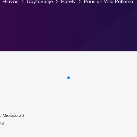
Hlavná
Ubytovanje
Hotely
Pansion Villa Palloma
a Miošića 28
79