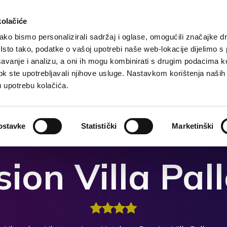
kolačiće
ko bismo personalizirali sadržaj i oglase, omogućili značajke d
. Isto tako, podatke o vašoj upotrebi naše web-lokacije dijelimo s
Hlavná
Destinácia
Ubytovanje
Čo robiť?
avanje i analizu, a oni ih mogu kombinirati s drugim podacima k
i dok ste upotrebljavali njihove usluge. Nastavkom korištenja naših
u upotrebu kolačića.
ostavke
Statistički
Marketinški
ion Villa Pa