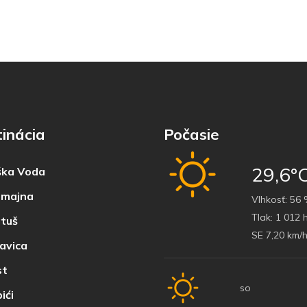
inácia
Počasie
29,6°
ka Voda
majna
Vlhkosť:
56 
Tlak:
1 012 
tuš
SE 7,20 km/
avica
t
so
ići