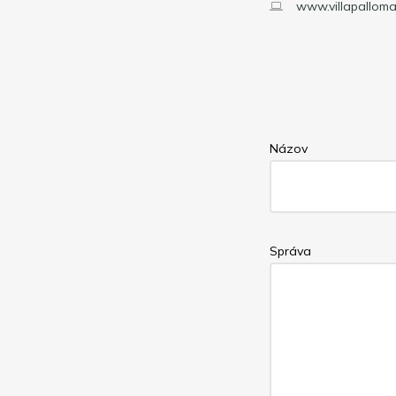
www.villapalloma
Názov
Správa