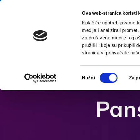
Preskočiť na obsah
E-contact
Ova web-stranica koristi 
Kolačiće upotrebljavamo ka
medija i analizirali promet
za društvene medije, oglaš
pružili ili koje su prikupil
stranica vi prihvaćate naš
Otvorte možnosti dostupnosti
Odabir
Nužni
Za p
pristanka
Pans