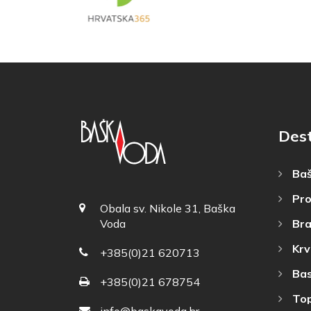
Dest
Baš
Pro
Obala sv. Nikole 31, Baška
Bra
Voda
Krv
+385(0)21 620713
Bas
+385(0)21 678754
Top
info@baskavoda.hr