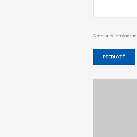
Dáta budú zaslané maj
PREDLOŽIŤ