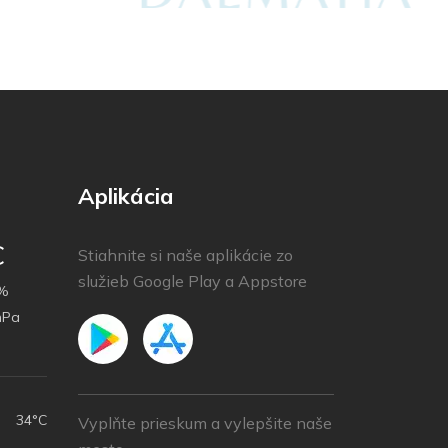
Aplikácia
C
Stiahnite si naše aplikácie zo
služieb Google Play a Appstore
%
hPa
h
34°C
Vyplňte prieskum a vylepšite naše