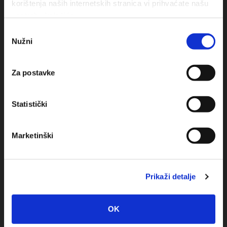
korištenja naših internetskih stranica vi prihvaćate našu
upotrebu kolačića.
Odabir
Obala sv. Nikole 31, Baška Voda
Nužni
pristanka
+385(0)21 620713
Za postavke
+385(0)21 678754
info@baskavoda.hr
Statistički
Marketinški
Prikaži detalje
Destinácia
Baška Voda
OK
Promajna