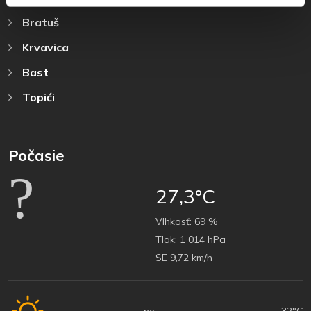
Bratuš
Krvavica
Bast
Topići
Počasie
27,3°C
Vlhkosť:
69 %
Tlak:
1 014 hPa
SE 9,72 km/h
ne
32°C