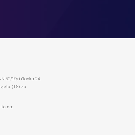
N 52/19) i članka 24.
avjeta (TS) za
ito na: