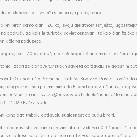
ri ili pet članova, koji između sebe biraju predsjednika.
ga biti biran samo član TZO koji svoju djelatnost (smještaj, ugostiteljs
 na području za koje je turistički savjet osnovan i to kao član fizička o
vnik člana poduzeća.
ičkoga vijeća TZO s područja određenoga TS automatski je i član tog
anja, izbori za članove turističkih savjeta održavaju se dopisnim pu
novi TZO s područja Promajne, Bratuša, Krvavice, Basta i Topića da 
prijedlog s imenima i prezimenima do 5 kandidata za članove odgova
ničkom poštom na adresu tzo@baskavoda.hr ili običnom poštom na a
ole 31, 21320 Baška Voda!
ni kandidati trebaju dati svoju suglasnost da budu birani.
j treba navesti svoje ime i prezime ili naziv člana i OIB člana TZ, a d
an s e-adrese koja se u evidencijama TZ vodi kao e-adresa člana.