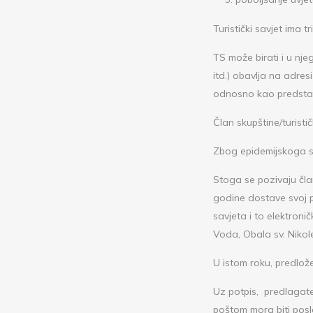
Turistički savjet ima t
TS može birati i u nje
itd.) obavlja na adresi
odnosno kao predsta
Član skupštine/turist
Zbog epidemijskoga st
Stoga se pozivaju čla
godine dostave svoj 
savjeta i to elektro
Voda, Obala sv. Nik
U istom roku, predlože
Uz potpis, predlagatel
poštom mora biti posl