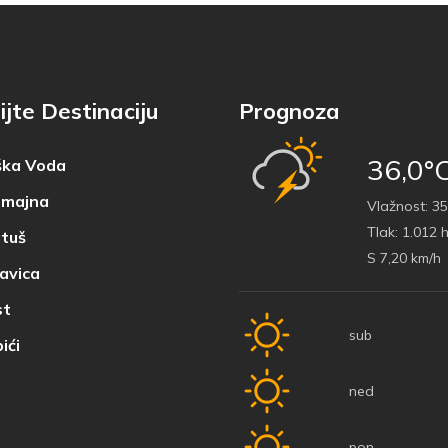
ijte Destinaciju
Prognoza
36,0°
ka Voda
majna
Vlažnost:
35
Tlak:
1.012 
tuš
S 7,20 km/h
avica
t
sub
ići
ned
pon