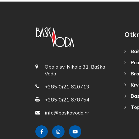
Otkr
Baš
Pro
Obala sv. Nikole 31, Baška
Bra
Voda
Krv
+385(0)21 620713
Bas
+385(0)21 678754
Top
info@baskavoda.hr