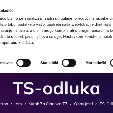
kolačiće
ko bismo personalizirali sadržaj i oglase, omogućili značajke d
. Isto tako, podatke o vašoj upotrebi naše web-lokacije dijelimo s
Početna
Destinacija
Smještaj
Što raditi?
Š
avanje i analizu, a oni ih mogu kombinirati s drugim podacima k
i dok ste upotrebljavali njihove usluge. Nastavkom korištenja naših
u upotrebu kolačića.
ostavke
Statistički
Marketinški
TS-odluka
etna
Info
Kutak Za Članove TZ
Obavijesti
TS-Odl