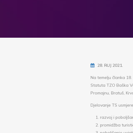
28. RUJ 2021.
Na temelju članka 18.
Statuta TZO Baška Vod
Promajnu, Bratuš, Krva
Djelovanje TS usmjere
razvoj i poboljša
promidžba turisti
poboljšanje uvjet