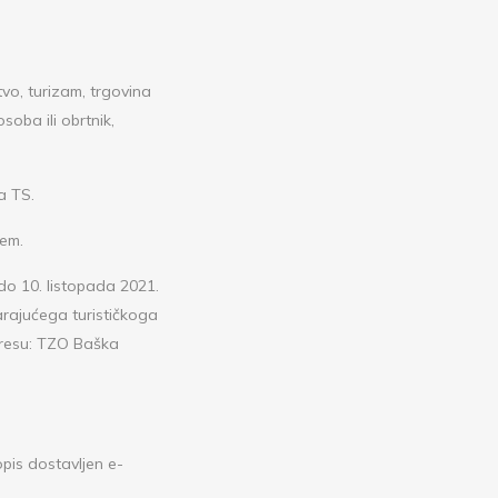
tvo, turizam, trgovina
soba ili obrtnik,
a TS.
tem.
do 10. listopada 2021.
rajućega turističkoga
dresu: TZO Baška
opis dostavljen e-