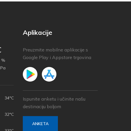
Aplikacije
C
Preuzmite mobilne aplikacije s
Google Play i Appstore trgovina
 %
hPa
34°C
Ispunite anketu i učinite našu
destinaciju boljom
32°C
ANKETA
33°C