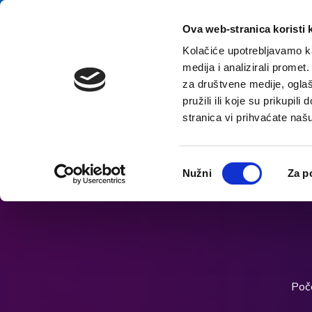
Preskoči na sadržaj
E-kontakt
Ova web-stranica koristi 
Kolačiće upotrebljavamo ka
medija i analizirali promet
za društvene medije, oglaš
pružili ili koje su prikupil
stranica vi prihvaćate naš
Prikaži postavke pristupačnosti
Odabir
Nužni
Za p
pristanka
Poč