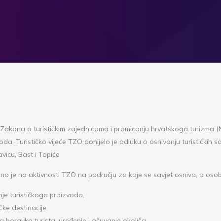
 Zakona o turističkim zajednicama i promicanju hrvatskoga turizma (N
a, Turističko vijeće TZO donijelo je odluku o osnivanju turističkih s
vicu, Bast i Topiće
no je na aktivnosti TZO na području za koje se savjet osniva, a osob
nje turističkoga proizvoda,
čke destinacije,
a boravka turista, uređenje i očuvanje okoliša.