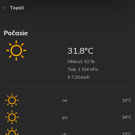
Topići
Počasie
31,8°C
Vlhkosť:
52 %
Tlak:
1 014 hPa
S 7,20 km/h
ne
32°C
po
34°C
ut
33°C