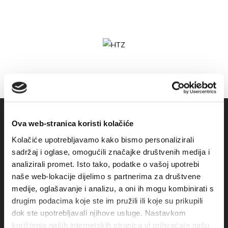
Ova web-stranica koristi kolačiće
Kolačiće upotrebljavamo kako bismo personalizirali
sadržaj i oglase, omogućili značajke društvenih medija i
analizirali promet. Isto tako, podatke o vašoj upotrebi
naše web-lokacije dijelimo s partnerima za društvene
medije, oglašavanje i analizu, a oni ih mogu kombinirati s
drugim podacima koje ste im pružili ili koje su prikupili
Obala sv. Nikole 31, Baška Voda
dok ste upotrebljavali njihove usluge. Nastavkom
korištenja naših internetskih stranica vi prihvaćate našu
+385(0)21 620713