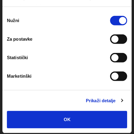
upotrebu kolačića.
+385(0)21 678754
Odabir
Nužni
pristanka
info@baskavoda.hr
Za postavke
Statistički
Destinácia
Marketinški
Baška Voda
Promajna
Prikaži detalje
Bratuš
OK
Krvavica
Bast