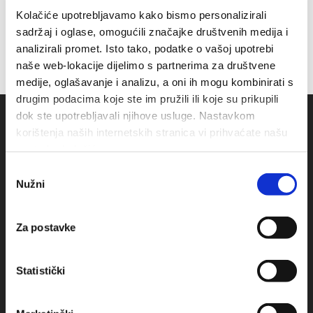
Kolačiće upotrebljavamo kako bismo personalizirali
sadržaj i oglase, omogućili značajke društvenih medija i
analizirali promet. Isto tako, podatke o vašoj upotrebi
naše web-lokacije dijelimo s partnerima za društvene
medije, oglašavanje i analizu, a oni ih mogu kombinirati s
drugim podacima koje ste im pružili ili koje su prikupili
dok ste upotrebljavali njihove usluge. Nastavkom
korištenja naših internetskih stranica vi prihvaćate našu
upotrebu kolačića.
Odabir
Nužni
pristanka
Za postavke
Obala sv. Nikole 31, Baška Voda
+385(0)21 620713
Statistički
+385(0)21 678754