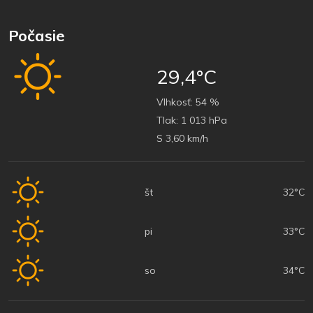
Počasie
29,4°C
Vlhkosť:
54 %
Tlak:
1 013 hPa
S 3,60 km/h
št
32°C
pi
33°C
so
34°C