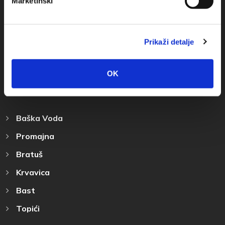
Marketinški
info@baskavoda.hr
Prikaži detalje
OK
Destinácia
Baška Voda
Promajna
Bratuš
Krvavica
Bast
Topići