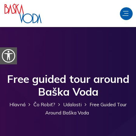
Preskočiť na obsah
Otvorte možnosti dostupnosti
Free guided tour around
Baška Voda
Hlavná
Čo Robiť?
Udalosti
Free Guided Tour
Around Baška Voda