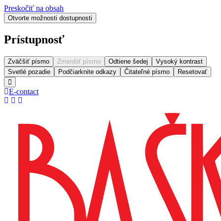
Preskočiť na obsah
Otvorte možnosti dostupnosti
Prístupnosť
Zväčšiť písmo
Zmenšiť písmo
Odtiene šedej
Vysoký kontrast
Svetlé pozadie
Podčiarknite odkazy
Čitateľné písmo
Resetovať
E-contact