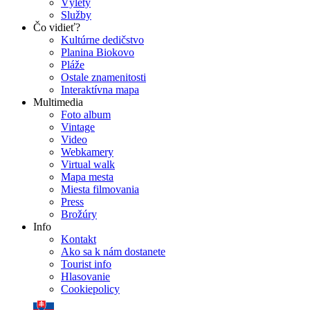
Výlety
Služby
Čo vidieť?
Kultúrne dedičstvo
Planina Biokovo
Pláže
Ostale znamenitosti
Interaktívna mapa
Multimedia
Foto album
Vintage
Video
Webkamery
Virtual walk
Mapa mesta
Miesta filmovania
Press
Brožúry
Info
Kontakt
Ako sa k nám dostanete
Tourist info
Hlasovanie
Cookiepolicy