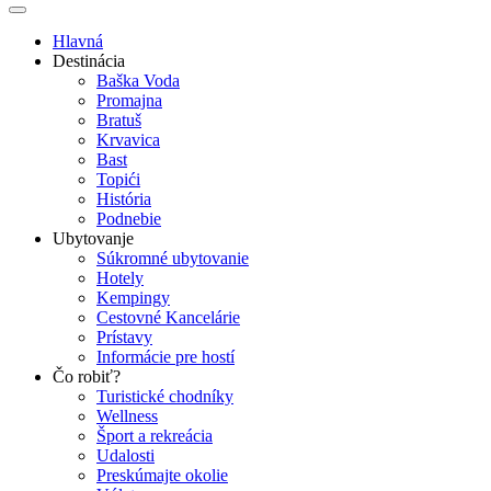
Hlavná
Destinácia
Baška Voda
Promajna
Bratuš
Krvavica
Bast
Topići
História
Podnebie
Ubytovanje
Súkromné ​​ubytovanie
Hotely
Kempingy
Cestovné Kancelárie
Prístavy
Informácie pre hostí
Čo robiť?
Turistické chodníky
Wellness
Šport a rekreácia
Udalosti
Preskúmajte okolie