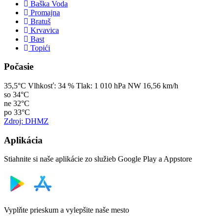
Baška Voda
Promajna
Bratuš
Krvavica
Bast
Topići
Počasie
35,5°C
Vlhkosť:
34 %
Tlak:
1 010 hPa
NW 16,56 km/h
so
34°C
ne
32°C
po
33°C
Zdroj: DHMZ
Aplikácia
Stiahnite si naše aplikácie zo služieb Google Play a Appstore
Vyplňte prieskum a vylepšite naše mesto