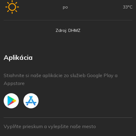
po
33°C
Zdroj: DHMZ
Aplikácia
Stiahnite si naše aplikácie zo služieb Google Play a
Appstore
Vyplňte prieskum a vylepšite naše mesto