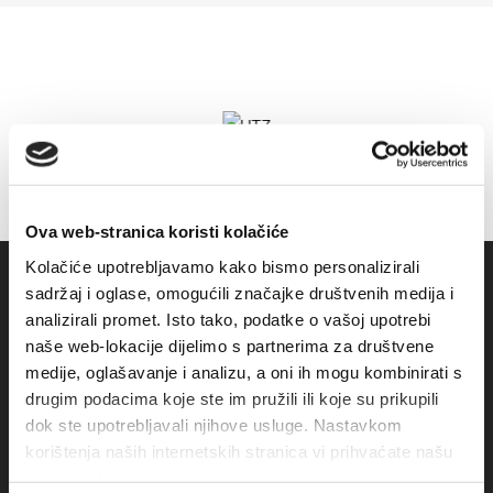
Ova web-stranica koristi kolačiće
Kolačiće upotrebljavamo kako bismo personalizirali
sadržaj i oglase, omogućili značajke društvenih medija i
analizirali promet. Isto tako, podatke o vašoj upotrebi
naše web-lokacije dijelimo s partnerima za društvene
medije, oglašavanje i analizu, a oni ih mogu kombinirati s
drugim podacima koje ste im pružili ili koje su prikupili
dok ste upotrebljavali njihove usluge. Nastavkom
korištenja naših internetskih stranica vi prihvaćate našu
Obala sv. Nikole 31, Baška Voda
upotrebu kolačića.