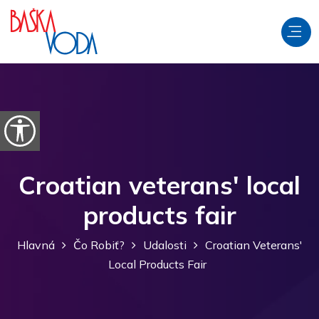
Preskočiť na obsah
Otvorte možnosti dostupnosti
Croatian veterans' local
products fair
Hlavná
Čo Robiť?
Udalosti
Croatian Veterans'
Local Products Fair