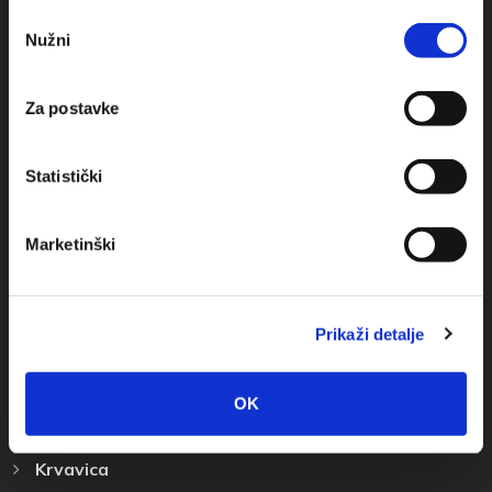
Odabir
+385(0)21 620713
Nužni
pristanka
+385(0)21 678754
Za postavke
info@baskavoda.hr
Statistički
Marketinški
Destinácia
Prikaži detalje
Baška Voda
Promajna
OK
Bratuš
Krvavica