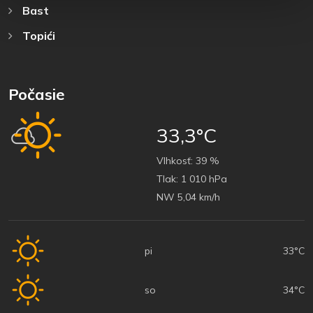
Bast
Topići
Počasie
33,3°C
Vlhkosť:
39 %
Tlak:
1 010 hPa
NW 5,04 km/h
pi
33°C
so
34°C