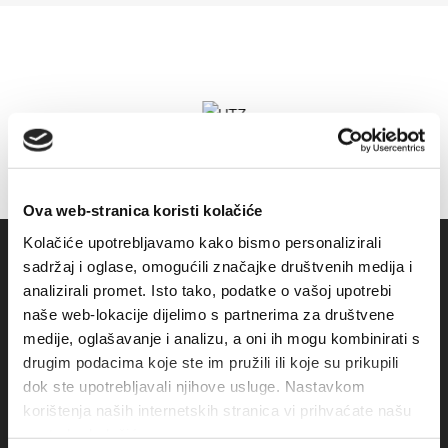
Ova web-stranica koristi kolačiće
Kolačiće upotrebljavamo kako bismo personalizirali
sadržaj i oglase, omogućili značajke društvenih medija i
analizirali promet. Isto tako, podatke o vašoj upotrebi
naše web-lokacije dijelimo s partnerima za društvene
medije, oglašavanje i analizu, a oni ih mogu kombinirati s
drugim podacima koje ste im pružili ili koje su prikupili
dok ste upotrebljavali njihove usluge. Nastavkom
korištenja naših internetskih stranica vi prihvaćate našu
Obala sv. Nikole 31, Baška Voda
upotrebu kolačića.