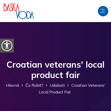
Preskočiť na obsah
Otvorte možnosti dostupnosti
Croatian veterans' local
product fair
Hlavná
Čo Robiť?
Udalosti
Croatian Veterans'
Local Product Fair