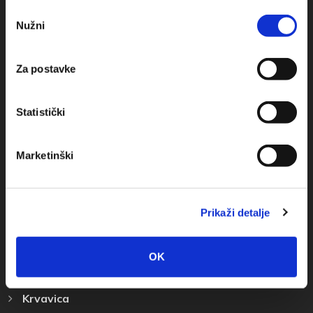
Odabir
+385(0)21 620713
Nužni
pristanka
+385(0)21 678754
Za postavke
info@baskavoda.hr
Statistički
Marketinški
Destinácia
Prikaži detalje
Baška Voda
Promajna
OK
Bratuš
Krvavica