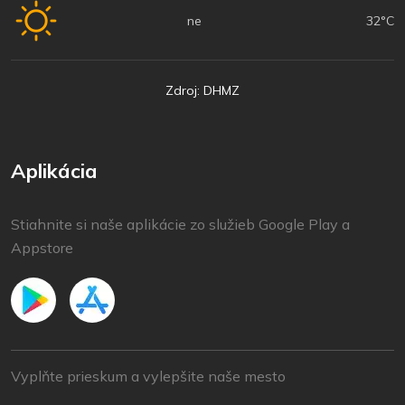
ne
32°C
Zdroj: DHMZ
Aplikácia
Stiahnite si naše aplikácie zo služieb Google Play a
Appstore
Vyplňte prieskum a vylepšite naše mesto